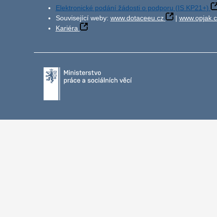
Elektronické podání žádosti o podporu (IS KP21+)
Související weby:
www.dotaceeu.cz
|
www.opjak.c
Kariéra