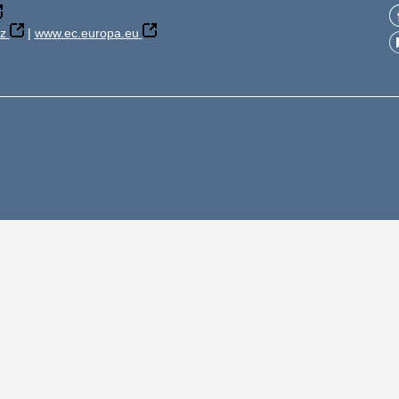
z
|
www.ec.europa.eu