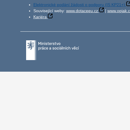
Elektronické podání žádosti o podporu (IS KP21+)
Související weby:
www.dotaceeu.cz
|
www.opjak.c
Kariéra