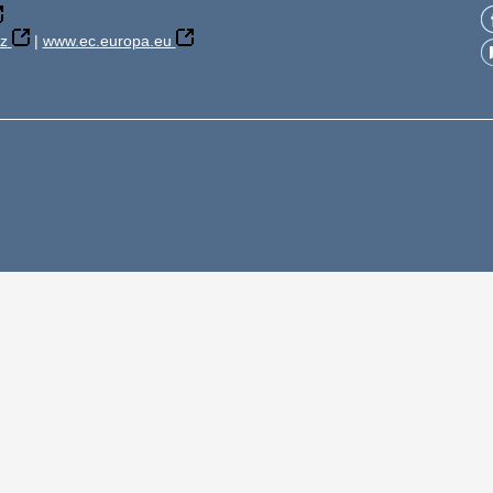
z
|
www.ec.europa.eu