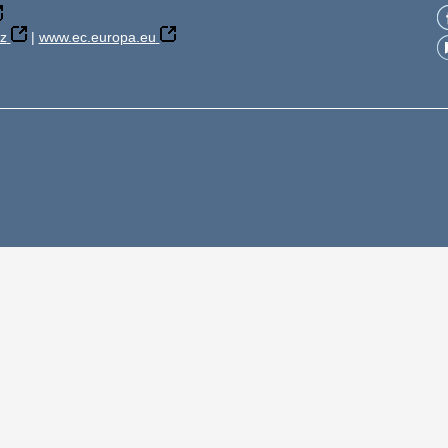
z
|
www.ec.europa.eu