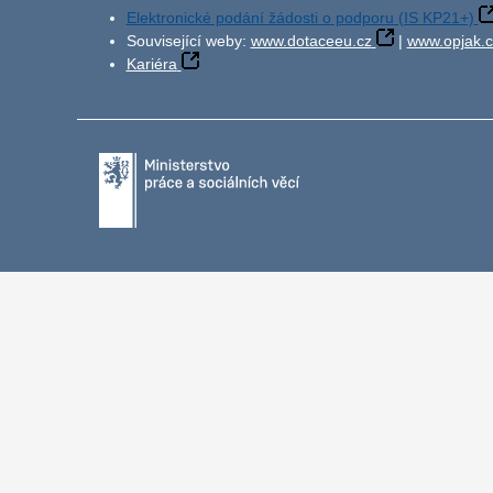
Elektronické podání žádosti o podporu (IS KP21+)
Související weby:
www.dotaceeu.cz
|
www.opjak.c
Kariéra