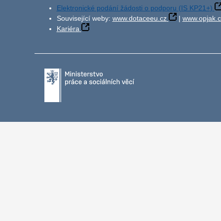
Elektronické podání žádosti o podporu (IS KP21+)
Související weby:
www.dotaceeu.cz
|
www.opjak.c
Kariéra