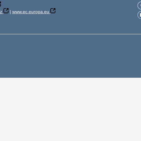
z
|
www.ec.europa.eu