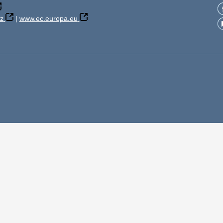
z
|
www.ec.europa.eu