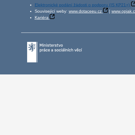
Elektronické podání žádosti o podporu (IS KP21+)
Související weby:
www.dotaceeu.cz
|
www.opjak.c
Kariéra