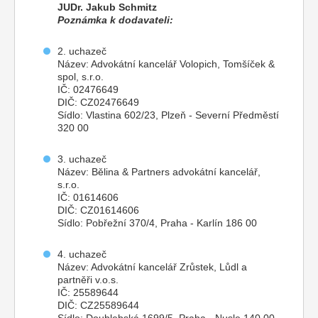
JUDr. Jakub Schmitz
Poznámka k dodavateli:
2. uchazeč
Název: Advokátní kancelář Volopich, Tomšíček &
spol, s.r.o.
IČ: 02476649
DIČ: CZ02476649
Sídlo: Vlastina 602/23, Plzeň - Severní Předměstí
320 00
3. uchazeč
Název: Bělina & Partners advokátní kancelář,
s.r.o.
IČ: 01614606
DIČ: CZ01614606
Sídlo: Pobřežní 370/4, Praha - Karlín 186 00
4. uchazeč
Název: Advokátní kancelář Zrůstek, Lůdl a
partněři v.o.s.
IČ: 25589644
DIČ: CZ25589644
Sídlo: Doublebská 1699/5, Praha - Nusle 140 00