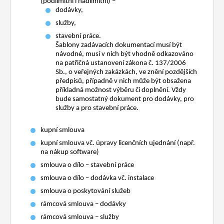
(podlimitní i nadlimitní) –
dodávky,
služby,
stavební práce.
Šablony zadávacích dokumentací musí být
návodné, musí v nich být vhodně odkazováno
na patřičná ustanovení zákona č. 137/2006
Sb., o veřejných zakázkách, ve znění pozdějších
předpisů, případně v nich může být obsažena
příkladná možnost výběru či doplnění. Vždy
bude samostatný dokument pro dodávky, pro
služby a pro stavební práce.
kupní smlouva
kupní smlouva vč. úpravy licenčních ujednání (např.
na nákup software)
smlouva o dílo – stavební práce
smlouva o dílo – dodávka vč. instalace
smlouva o poskytování služeb
rámcová smlouva – dodávky
rámcová smlouva – služby