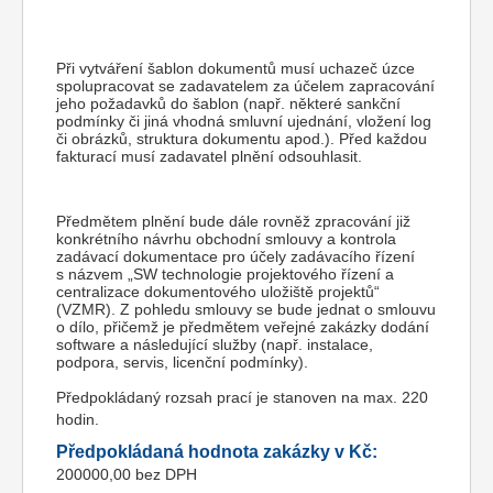
Při vytváření šablon dokumentů musí uchazeč úzce
spolupracovat se zadavatelem za účelem zapracování
jeho požadavků do šablon (např. některé sankční
podmínky či jiná vhodná smluvní ujednání, vložení log
či obrázků, struktura dokumentu apod.). Před každou
fakturací musí zadavatel plnění odsouhlasit.
Předmětem plnění bude dále rovněž zpracování již
konkrétního návrhu obchodní smlouvy a kontrola
zadávací dokumentace pro účely zadávacího řízení
s názvem „SW technologie projektového řízení a
centralizace dokumentového uložiště projektů“
(VZMR). Z pohledu smlouvy se bude jednat o smlouvu
o dílo, přičemž je předmětem veřejné zakázky dodání
software a následující služby (např. instalace,
podpora, servis, licenční podmínky).
Předpokládaný rozsah prací je stanoven na max. 220
hodin.
Předpokládaná hodnota zakázky v Kč:
200000,00 bez DPH