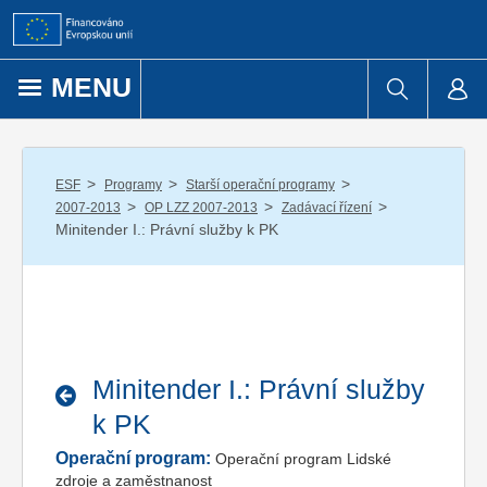
Přejít k obsahu
MENU
/
/
/
ESF
Programy
Starší operační programy
/
/
/
2007-2013
OP LZZ 2007-2013
Zadávací řízení
Minitender I.: Právní služby k PK
Minitender I.: Právní služby
k PK
Operační program:
Operační program Lidské
zdroje a zaměstnanost