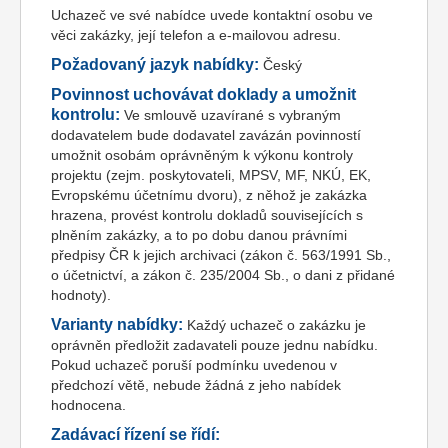
Uchazeč ve své nabídce uvede kontaktní osobu ve
věci zakázky, její telefon a e-mailovou adresu.
Požadovaný jazyk nabídky:
Český
Povinnost uchovávat doklady a umožnit
kontrolu:
Ve smlouvě uzavírané s vybraným
dodavatelem bude dodavatel zavázán povinností
umožnit osobám oprávněným k výkonu kontroly
projektu (zejm. poskytovateli, MPSV, MF, NKÚ, EK,
Evropskému účetnímu dvoru), z něhož je zakázka
hrazena, provést kontrolu dokladů souvisejících s
plněním zakázky, a to po dobu danou právními
předpisy ČR k jejich archivaci (zákon č. 563/1991 Sb.,
o účetnictví, a zákon č. 235/2004 Sb., o dani z přidané
hodnoty).
Varianty nabídky:
Každý uchazeč o zakázku je
oprávněn předložit zadavateli pouze jednu nabídku.
Pokud uchazeč poruší podmínku uvedenou v
předchozí větě, nebude žádná z jeho nabídek
hodnocena.
Zadávací řízení se řídí: