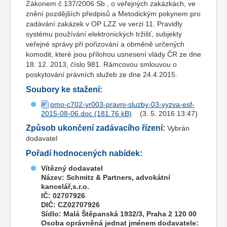
Zákonem č.137/2006 Sb., o veřejných zakázkách, ve
znění pozdějších předpisů a Metodickým pokynem pro
zadávání zakázek v OP LZZ ve verzi 11. Pravidly
systému používání elektronických tržišť, subjekty
veřejné správy při pořizování a obměně určených
komodit, které jsou přílohou usnesení vlády ČR ze dne
18. 12. 2013, číslo 981. Rámcovou smlouvou o
poskytování právních služeb ze dne 24.4.2015.
Soubory ke stažení:
pmo-c702-vr003-pravni-sluzby-03-vyzva-esf-
2015-08-06.doc
(3. 5. 2016 13:47)
Způsob ukončení zadávacího řízení:
Vybrán
dodavatel
Pořadí hodnocených nabídek:
Vítězný dodavatel
Název: Schmitz & Partners, advokátní
kancelář,s.r.o.
IČ: 02707926
DIČ: CZ02707926
Sídlo: Malá Štěpanská 1932/3, Praha 2 120 00
Osoba oprávněná jednat jménem dodavatele: