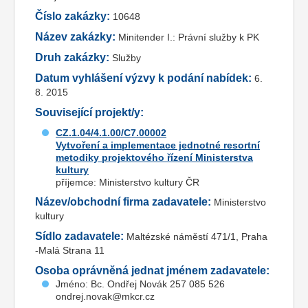
Číslo zakázky:
10648
Název zakázky:
Minitender I.: Právní služby k PK
Druh zakázky:
Služby
Datum vyhlášení výzvy k podání nabídek:
6.
8. 2015
Související projekt/y:
CZ.1.04/4.1.00/C7.00002
Vytvoření a implementace jednotné resortní
metodiky projektového řízení Ministerstva
kultury
příjemce: Ministerstvo kultury ČR
Název/obchodní firma zadavatele:
Ministerstvo
kultury
Sídlo zadavatele:
Maltézské náměstí 471/1, Praha
-Malá Strana 11
Osoba oprávněná jednat jménem zadavatele:
Jméno: Bc. Ondřej Novák 257 085 526
ondrej.novak@mkcr.cz