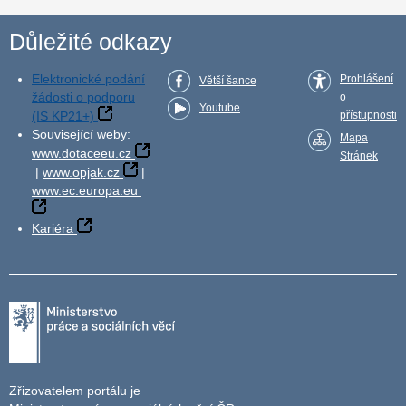
Důležité odkazy
Elektronické podání
Prohlášení
Větší šance
žádosti o podporu
o
Youtube
(IS KP21+)
přístupnosti
Související weby:
Mapa
www.dotaceeu.cz
Stránek
|
www.opjak.cz
|
www.ec.europa.eu
Kariéra
Zřizovatelem portálu je