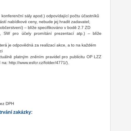
konferenční sály apod.) odpovídající počtu účastníků
stí nabídkové ceny, nebude jej hradit zadavatel;
, občerstvení) – blíže specifikováno v bodě 2.7 ZD
 SW pro účely promítání prezentací atp.) – blíže
která je odpovědná za realizaci akce, a to na každém
ci
ktuálně platným zněním pravidel pro publicitu OP LZZ
na: http://www.esfcr.cz/folder/4771/).
bez DPH
rvání zakázky: