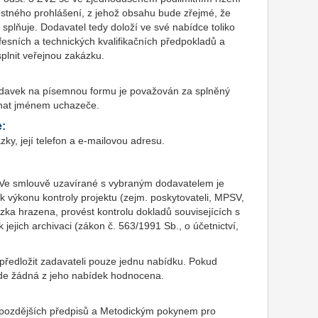
estného prohlášení, z jehož obsahu bude zřejmé, že
plňuje. Dodavatel tedy doloží ve své nabídce toliko
esních a technických kvalifikačních předpokladů a
splnit veřejnou zakázku.
adavek na písemnou formu je považován za splněný
dnat jménem uchazeče.
e:
y, její telefon a e-mailovou adresu.
Ve smlouvě uzavírané s vybraným dodavatelem je
výkonu kontroly projektu (zejm. poskytovateli, MPSV,
ka hrazena, provést kontrolu dokladů souvisejících s
ejich archivaci (zákon č. 563/1991 Sb., o účetnictví,
ředložit zadavateli pouze jednu nabídku. Pokud
de žádná z jeho nabídek hodnocena.
 pozdějších předpisů a Metodickým pokynem pro