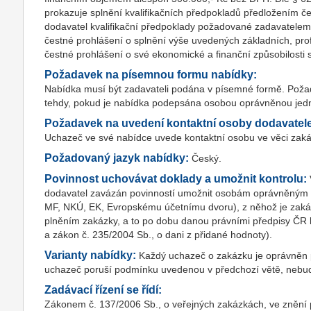
prokazuje splnění kvalifikačních předpokladů předložením č
dodavatel kvalifikační předpoklady požadované zadavatelem s
čestné prohlášení o splnění výše uvedených základních, prof
čestné prohlášení o své ekonomické a finanční způsobilosti 
Požadavek na písemnou formu nabídky:
Nabídka musí být zadavateli podána v písemné formě. Pož
tehdy, pokud je nabídka podepsána osobou oprávněnou je
Požadavek na uvedení kontaktní osoby dodavatel
Uchazeč ve své nabídce uvede kontaktní osobu ve věci zakázk
Požadovaný jazyk nabídky:
Český.
Povinnost uchovávat doklady a umožnit kontrolu:
dodavatel zavázán povinností umožnit osobám oprávněným k 
MF, NKÚ, EK, Evropskému účetnímu dvoru), z něhož je zakáz
plněním zakázky, a to po dobu danou právními předpisy ČR k j
a zákon č. 235/2004 Sb., o dani z přidané hodnoty).
Varianty nabídky:
Každý uchazeč o zakázku je oprávněn p
uchazeč poruší podmínku uvedenou v předchozí větě, nebu
Zadávací řízení se řídí:
Zákonem č. 137/2006 Sb., o veřejných zakázkách, ve znění