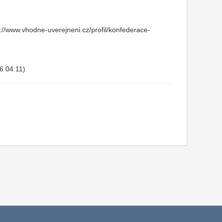
//www.vhodne-uverejneni.cz/profil/konfederace-
16 04:11)