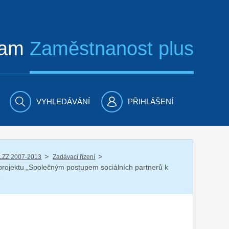
ram
Zaměstnanost plus
VYHLEDÁVÁNÍ
PŘIHLÁŠENÍ
/
/
LZZ 2007-2013
Zadávací řízení
 projektu „Společným postupem sociálních partnerů k
“