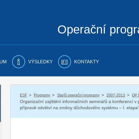
Operační prog
UM
VÝSLEDKY
KONTAKTY
/
/
/
/
ESF
Programy
Starší operační programy
2007-2013
OP 
Organizační zajištění informačních seminářů a konferencí v
přípravě odvětví na změny důchodového systému – I. etapa