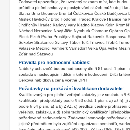
Zadavatel upozorňuje, že uvedený seznam míst, kde budou 
průběhu plnění smlouvy o poskytování služeb může dojít k
Blatná Brno Broumov Bruntál Čelákovice České Budějovice 
Místek Havlíčkův Brod Hodonín Hradec Králové Hranice na
Jindřichův Hradec Karlovy Vary Kladno Klatovy Kolín Kroměř
Náchod Nerovnice Nový Jičín Nymburk Olomouc Opárno Opav
Písek Plzeň Praha Prostějov Rajhrad Rakovník Raspenava
Sokolov Strakonice Svitavy Tábor Telč Trhovec Třebíč Turno
Valašské Meziříčí Vamberk Varnsdorf Velká Úpa Velké Meziří
Žďár nad Sázavou
Pravidla pro hodnocení nabídek:
Nabídky uchazečů budou hodnoceny dle § 81 odst. 1 písm. a)
souladu s následujícími dílčími kritérii hodnocení: Dílčí kritéri
Celková nabídková cena včetně DPH
Požadavky na prokázání kvalifikace dodavatele:
Kvalifikovaným pro plnění veřejné zakázky je v souladu s § 6
kvalifikační předpoklady podle § 53 odst. 1 písm. a) až h), j)
podle § 54 písm. a) a b) ZVZ, c) předloží čestné prohlášení 
veřejnou zakázku, a d) splní technický kvalifikační předpokl
požadované zadavatelem. Zadavatel stanovuje požadavek, ab
jejichž předmětem bylo zajištění organizace seminářů, work
finančním objemem alespoň 500.000,- Kč bez DPH. Dle § 62