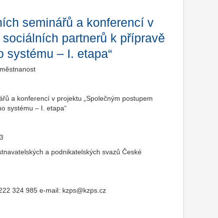
ních seminářů a konferencí v
sociálních partnerů k přípravě
 systému – I. etapa“
aměstnanost
nářů a konferencí v projektu „Společným postupem
o systému – I. etapa“
13
navatelských a podnikatelských svazů České
 222 324 985 e-mail: kzps@kzps.cz