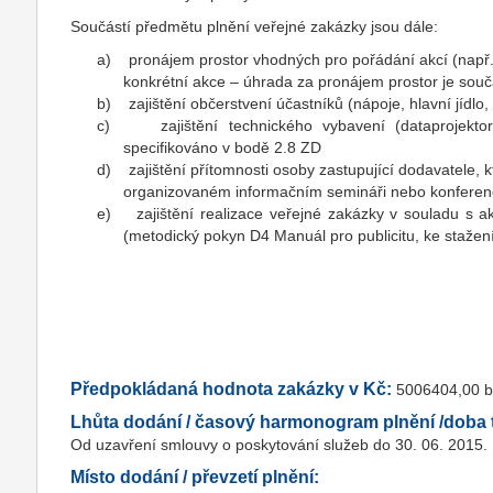
Součástí předmětu plnění veřejné zakázky jsou dále:
a) pronájem prostor vhodných pro pořádání akcí (např. 
konkrétní akce – úhrada za pronájem prostor je součá
b) zajištění občerstvení účastníků (nápoje, hlavní jídlo
c) zajištění technického vybavení (dataprojektor,
specifikováno v bodě 2.8 ZD
d) zajištění přítomnosti osoby zastupující dodavatele, 
organizovaném informačním semináři nebo konferen
e) zajištění realizace veřejné zakázky v souladu s a
(metodický pokyn D4 Manuál pro publicitu, ke stažení 
Předpokládaná hodnota zakázky v Kč:
5006404,00 
Lhůta dodání / časový harmonogram plnění /doba t
Od uzavření smlouvy o poskytování služeb do 30. 06. 2015.
Místo dodání / převzetí plnění: