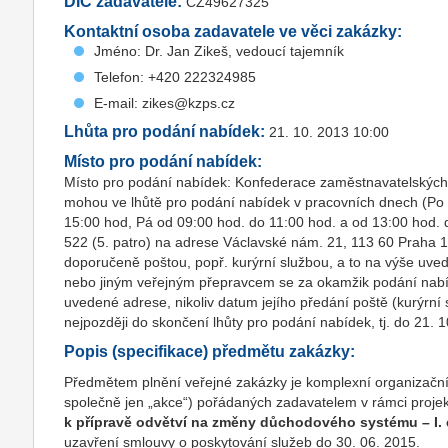
DIČ zadavatele:
CZ49627325
Kontaktní osoba zadavatele ve věci zakázky:
Jméno: Dr. Jan Zikeš, vedoucí tajemník
Telefon: +420 222324985
E-mail: zikes@kzps.cz
Lhůta pro podání nabídek:
21. 10. 2013 10:00
Místo pro podání nabídek:
Místo pro podání nabídek: Konfederace zaměstnavatelských 
mohou ve lhůtě pro podání nabídek v pracovních dnech (Po -
15:00 hod, Pá od 09:00 hod. do 11:00 hod. a od 13:00 hod.
522 (5. patro) na adrese Václavské nám. 21, 113 60 Praha
doporučeně poštou, popř. kurýrní službou, a to na výše uve
nebo jiným veřejným přepravcem se za okamžik podání nabíd
uvedené adrese, nikoliv datum jejího předání poště (kurýrní
nejpozději do skončení lhůty pro podání nabídek, tj. do 21. 
Popis (specifikace) předmětu zakázky:
Předmětem plnění veřejné zakázky je komplexní organizační 
společně jen „akce“) pořádaných zadavatelem v rámci proje
k přípravě odvětví na změny důchodového systému – I. e
uzavření smlouvy o poskytování služeb do 30. 06. 2015.