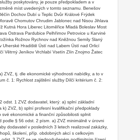
služby poskytovány, je pouze předpokladem a v
e změně míst uvedených v tomto seznamu. Benešov
Děčín Dochov Dubí u Teplic Dvůr Králové Frýdek
 Moravě Chomutov Chrudim Jablonec nad Nisou Jihlava
íž Kutná Hora Liberec Litoměřice Mladá Boleslav Most
a Ostrava Pardubice Pelhřimov Petrovice u Karviné
 Rožínka Rožnov Rychnov nad Kněžnou Semily Slaný
v Uherské Hradiště Ústí nad Labem Ústí nad Orlicí
čí Větrný Jeníkov Vrchlabí Vsetín Zlín Znojmo Žatec
 ZVZ, tj. dle ekonomické výhodnosti nabídky, a to v
um č. 1: Rychlost zajištění služby Dílčí kritérium č. 2:
2 odst. 1 ZVZ dodavatel, který: a) splní základní
 a k) ZVZ, b) splní profesní kvalifikační předpoklady
o své ekonomické a finanční způsobilosti splnit
ad podle § 56 odst. 2 písm. a) ZVZ minimálně v úrovni
y dodavatel v posledních 3 letech realizoval zakázky,
shopů, školení, příp. obdobných akcí s celkovým
 odst. 3 ZVZ se ve zjednodušeném podlimitním řízení