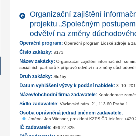
Organizační zajištění informač
projektu „Společným postupem 
odvětví na změny důchodového
Operační program:
Operační program Lidské zdroje a z
Číslo zakázky:
9173
Název zakázky:
Organizační zajištění informačních semi
sociálních partnerů k přípravě odvětví na změny důchodovéh
Druh zakázky:
Služby
Datum vyhlášení výzvy k podání nabídek:
3. 10. 20
Název/obchodní firma zadavatele:
Konfederace zaměst
Sídlo zadavatele:
Václavské nám. 21, 113 60 Praha 1
Osoba oprávněná jednat jménem zadavatele:
Jméno: Jan Wiesner, prezident KZPS ČR telefon: +420
IČ zadavatele:
496 27 325