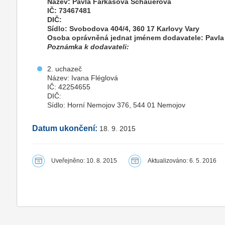
Název: Pavla Farkašová Schauerová
IČ: 73467481
DIČ:
Sídlo: Svobodova 404/4, 360 17 Karlovy Vary
Osoba oprávněná jednat jménem dodavatele: Pavl
Poznámka k dodavateli:
2. uchazeč
Název: Ivana Fléglová
IČ: 42254655
DIČ:
Sídlo: Horní Nemojov 376, 544 01 Nemojov
Datum ukončení:
18. 9. 2015
Uveřejněno: 10. 8. 2015
Aktualizováno: 6. 5. 2016