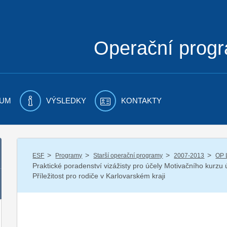
Operační prog
UM
VÝSLEDKY
KONTAKTY
/
/
/
/
ESF
Programy
Starší operační programy
2007-2013
OP 
Praktické poradenství vizážisty pro účely Motivačního kurzu 
Příležitost pro rodiče v Karlovarském kraji