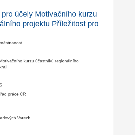
y pro účely Motivačního kurzu
lního projektu Příležitost pro
aměstnanost
 Motivačního kurzu účastníků regionálního
kraji
15
Úřad práce ČR
Karlových Varech