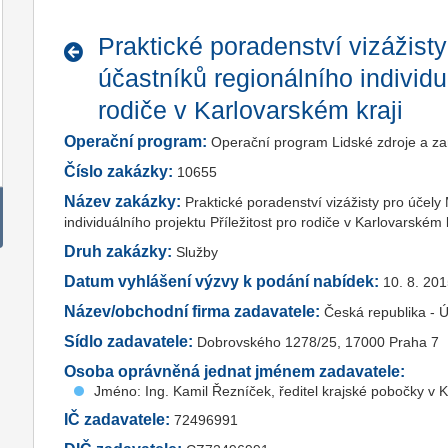
Praktické poradenství vizážist
účastníků regionálního individuá
rodiče v Karlovarském kraji
Operační program:
Operační program Lidské zdroje a z
Číslo zakázky:
10655
Název zakázky:
Praktické poradenství vizážisty pro účely
individuálního projektu Příležitost pro rodiče v Karlovarském 
Druh zakázky:
Služby
Datum vyhlášení výzvy k podání nabídek:
10. 8. 20
Název/obchodní firma zadavatele:
Česká republika - 
Sídlo zadavatele:
Dobrovského 1278/25, 17000 Praha 7
Osoba oprávněná jednat jménem zadavatele:
Jméno: Ing. Kamil Řezníček, ředitel krajské pobočky v 
IČ zadavatele:
72496991