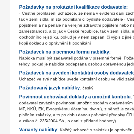
Požadavky na prokázání kvalifikace dodavatele:
· Čestné prohlášení uchazeče, že nemá v evidenci daní zach
tak v zemi sídla, místa podnikání či bydliště dodavatele · 
pojistném a na penále na veřejné zdravotní pojištění nebo na
zaměstnanosti, a to jak v České republice, tak v zemi sídla, 
obchodního rejstříku, pokud je v něm zapsán, či výpis z jin
kopii dokladu o oprávnění k podnikání
Požadavek na písemnou formu nabídky:
Nabídka musí být zadavateli podána v písemné formě. Pož
tehdy, pokud je nabídka podepsána osobou oprávněnou je
Požadavek na uvedení kontaktní osoby dodavatel
Uchazeč ve své nabídce uvede kontaktní osobu ve věci zakázk
Požadovaný jazyk nabídky:
český
Povinnost uchovávat doklady a umožnit kontrolu:
dodavatel zavázán povinností umožnit osobám oprávněným k 
MF, NKÚ, EK, Evropskému účetnímu dvoru), z něhož je zakáz
plněním zakázky, a to po dobu danou právními předpisy ČR k j
a zákon č. 235/2004 Sb., o dani z přidané hodnoty).
Varianty nabídky:
Každý uchazeč o zakázku je oprávněn p