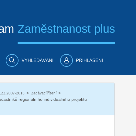
ram
Zaměstnanost plus
VYHLEDÁVÁNÍ
PŘIHLÁŠENÍ
/
/
LZZ 2007-2013
Zadávací řízení
účastníků regionálního individuálního projektu