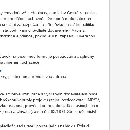
yceny daňové nedoplatky, a to jak v České republice,
Čestné prohlášení uchazeče, že nemá nedoplatek na
 sociální zabezpečení a příspěvku na státní politiku
místa podnikání či bydliště dodavatele · Výpis z
é obdobné evidence, pokud je v ní zapsán · Ověřenou
adavek na písemnou formu je považován za splněný
dnat jménem uchazeče.
e:
y, její telefon a e-mailovou adresu.
Ve smlouvě uzavírané s vybraným dodavatelem bude
výkonu kontroly projektu (zejm. poskytovateli, MPSV,
ka hrazena, provést kontrolu dokladů souvisejících s
ejich archivaci (zákon č. 563/1991 Sb., o účetnictví,
ředložit zadavateli pouze jednu nabídku. Pokud