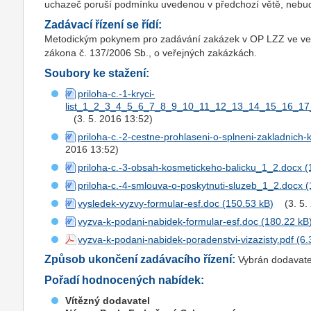
uchazeč poruší podmínku uvedenou v předchozí větě, nebu
Zadávací řízení se řídí:
Metodickým pokynem pro zadávání zakázek v OP LZZ ve verzi
zákona č. 137/2006 Sb., o veřejných zakázkách.
Soubory ke stažení:
priloha-c.-1-kryci-
list_1_2_3_4_5_6_7_8_9_10_11_12_13_14_15_16_1
(3. 5. 2016 13:52)
priloha-c.-2-cestne-prohlaseni-o-splneni-zakladnich
2016 13:52)
priloha-c.-3-obsah-kosmetickeho-balicku_1_2.docx
priloha-c.-4-smlouva-o-poskytnuti-sluzeb_1_2.docx
vysledek-vyzvy-formular-esf.doc
(3. 5
vyzva-k-podani-nabidek-formular-esf.doc
vyzva-k-podani-nabidek-poradenstvi-vizazisty.pdf
Způsob ukončení zadávacího řízení:
Vybrán dodavate
Pořadí hodnocených nabídek:
Vítězný dodavatel