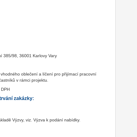
í 385/98, 36001 Karlovy Vary
 vhodného oblečení a líčení pro přijímací pracovní
častníků v rámci projektu.
z DPH
rvání zakázky:
ákladě Výzvy, viz. Výzva k podání nabídky.