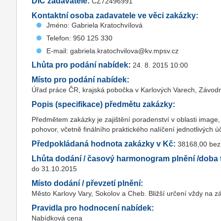
DIČ zadavatele:
CZ72496991
Kontaktní osoba zadavatele ve věci zakázky:
Jméno: Gabriela Kratochvílová
Telefon: 950 125 330
E-mail: gabriela.kratochvilova@kv.mpsv.cz
Lhůta pro podání nabídek:
24. 8. 2015 10:00
Místo pro podání nabídek:
Úřad práce ČR, krajská pobočka v Karlových Varech, Závodn
Popis (specifikace) předmětu zakázky:
Předmětem zakázky je zajištění poradenství v oblasti image,
pohovor, včetně finálního praktického nalíčení jednotlivých ú
Předpokládaná hodnota zakázky v Kč:
38168,00 be
Lhůta dodání / časový harmonogram plnění /doba t
do 31.10.2015
Místo dodání / převzetí plnění:
Město Karlovy Vary, Sokolov a Cheb. Bližší určení vždy na z
Pravidla pro hodnocení nabídek:
Nabídková cena