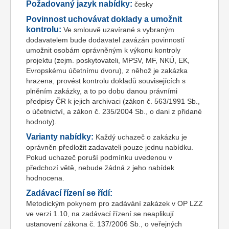
Požadovaný jazyk nabídky:
česky
Povinnost uchovávat doklady a umožnit
kontrolu:
Ve smlouvě uzavírané s vybraným
dodavatelem bude dodavatel zavázán povinností
umožnit osobám oprávněným k výkonu kontroly
projektu (zejm. poskytovateli, MPSV, MF, NKÚ, EK,
Evropskému účetnímu dvoru), z něhož je zakázka
hrazena, provést kontrolu dokladů souvisejících s
plněním zakázky, a to po dobu danou právními
předpisy ČR k jejich archivaci (zákon č. 563/1991 Sb.,
o účetnictví, a zákon č. 235/2004 Sb., o dani z přidané
hodnoty).
Varianty nabídky:
Každý uchazeč o zakázku je
oprávněn předložit zadavateli pouze jednu nabídku.
Pokud uchazeč poruší podmínku uvedenou v
předchozí větě, nebude žádná z jeho nabídek
hodnocena.
Zadávací řízení se řídí:
Metodickým pokynem pro zadávání zakázek v OP LZZ
ve verzi 1.10, na zadávací řízení se neaplikují
ustanovení zákona č. 137/2006 Sb., o veřejných