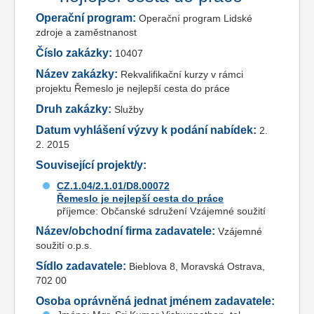
Operační program:
Operační program Lidské
zdroje a zaměstnanost
Číslo zakázky:
10407
Název zakázky:
Rekvalifikační kurzy v rámci
projektu Řemeslo je nejlepší cesta do práce
Druh zakázky:
Služby
Datum vyhlášení výzvy k podání nabídek:
2.
2. 2015
Související projekt/y:
CZ.1.04/2.1.01/D8.00072
Řemeslo je nejlepší cesta do práce
příjemce: Občanské sdružení Vzájemné soužití
Název/obchodní firma zadavatele:
Vzájemné
soužití o.p.s.
Sídlo zadavatele:
Bieblova 8, Moravská Ostrava,
702 00
Osoba oprávněná jednat jménem zadavatele: