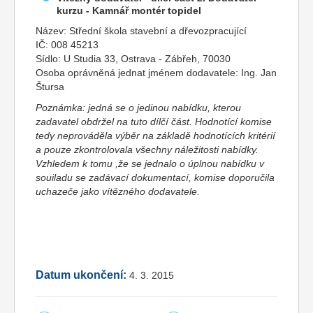
kurzu - Kamnář montér topidel
Název: Střední škola stavební a dřevozpracující
IČ: 008 45213
Sídlo: U Studia 33, Ostrava - Zábřeh, 70030
Osoba oprávněná jednat jménem dodavatele: Ing. Jan
Štursa
Poznámka: jedná se o jedinou nabídku, kterou
zadavatel obdržel na tuto dílčí část. Hodnotící komise
tedy neprováděla výběr na základě hodnotících kritérií
a pouze zkontrolovala všechny náležitosti nabídky.
Vzhledem k tomu ,že se jednalo o úplnou nabídku v
souiladu se zadávací dokumentací, komise doporučila
uchazeče jako vítězného dodavatele.
Datum ukončení:
4. 3. 2015