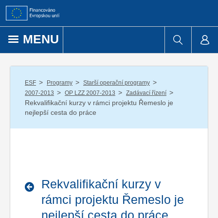
Přejít k obsahu
MENU
/
/
/
ESF
Programy
Starší operační programy
/
/
/
2007-2013
OP LZZ 2007-2013
Zadávací řízení
Rekvalifikační kurzy v rámci projektu Řemeslo je
nejlepší cesta do práce
Rekvalifikační kurzy v
rámci projektu Řemeslo je
nejlepší cesta do práce