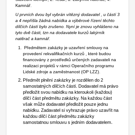
Kamnář.
U prvních dvou byl vybrán vítězný dodavatel , u částí 3
a 4 nepřišla žádná nabídka a výběrové řízení těchto
dílčích částí bylo zrušeno. Nyní je znovu vyhlášeno na
tyto dvě části, tzn na dodavatele kurzů lakýrník
natěrač a kamnář.
Předmětem zakázky je uzavření smlouvy na
provedení rekvalifikačních kurzů , které budou
financovány z prostředků určených zadavateli na
realizaci projektů v rámci Operačního programu
Lidské zdroje a zaměstnanost (OP LZZ).
Předmět plnění zakázky je rozdělen do 2
samostatných dílčích částí. Dodavatel má právo
předložit svou nabídku na kteroukoli (každou)
dílčí část předmětu zakázky. Na každou část
však může dodavatel předložit pouze jednu
nabídku. Zadavatel si vyhrazuje právo uzavřít na
každou dílčí část předmětu zakázky
samostatnou smlouvu s jedním dodavatelem.