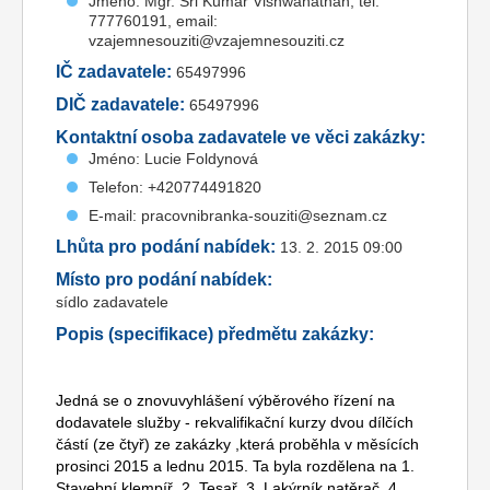
Jméno: Mgr. Sri Kumar Vishwanathan, tel.
777760191, email:
vzajemnesouziti@vzajemnesouziti.cz
IČ zadavatele:
65497996
DIČ zadavatele:
65497996
Kontaktní osoba zadavatele ve věci zakázky:
Jméno: Lucie Foldynová
Telefon: +420774491820
E-mail: pracovnibranka-souziti@seznam.cz
Lhůta pro podání nabídek:
13. 2. 2015 09:00
Místo pro podání nabídek:
sídlo zadavatele
Popis (specifikace) předmětu zakázky:
Jedná se o znovuvyhlášení výběrového řízení na
dodavatele služby - rekvalifikační kurzy dvou dílčích
částí (ze čtyř) ze zakázky ,která proběhla v měsících
prosinci 2015 a lednu 2015. Ta byla rozdělena na 1.
Stavební klempíř, 2. Tesař, 3. Lakýrník natěrač, 4.