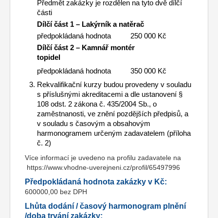
Předmět zakázky je rozdělen na tyto dvě dílčí
části
Dílčí část 1 – Lakýrník a natěrač
předpokládaná hodnota 250 000 Kč
Dílčí část 2 – Kamnář montér
topidel
předpokládaná hodnota 350 000 Kč
Rekvalifikační kurzy budou provedeny v souladu
s příslušnými akreditacemi a dle ustanovení §
108 odst. 2 zákona č. 435/2004 Sb., o
zaměstnanosti, ve znění pozdějších předpisů, a
v souladu s časovým a obsahovým
harmonogramem určeným zadavatelem (příloha
č. 2)
Více informací je uvedeno na profilu zadavatele na
https://www.vhodne-uverejneni.cz/profil/65497996
Předpokládaná hodnota zakázky v Kč:
600000,00 bez DPH
Lhůta dodání / časový harmonogram plnění
/doba trvání zakázky: