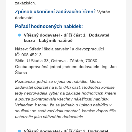
zakázkách.
Způsob ukončení zadávacího řízení:
Vybrán
dodavatel
Pořadí hodnocených nabídek:
Vítězný dodavatel - dílčí část 1. Dodavatel
kurzu - Lakýrník natěrač
Název: Střední škola stavební a dřevozpracující
IČ: 008 45213
Sídlo: U Studia 33, Ostrava - Zábřeh, 70030
Osoba oprávněná jednat jménem dodavatele: Ing. Jan
Štursa
Poznámka: jedná se o jedinou nabídku, kterou
zadavatel obdržel na tuto dílčí část. Hodnotící komise
tedy neprováděla výběr na základě hodnotících kritérií
a pouze zkontrolovala všechny náležitosti nabídky.
Vzhledem k tomu ,že se jednalo o úplnou nabídku v
souiladu se zadávací dokumentací, komise doporučila
uchazeče jako vítězného dodavatele.
Vítězný dodavatel - dílčí část 2. Dodavatel