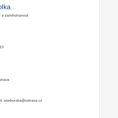
olka
e a zaměstnanost
013
strava
il: eseborska@ostrava.cz