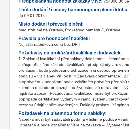
Předpokládaná hodnota zakázky v Kč:
754000,00 b
Lhůta dodání / časový harmonogram plnění /doba t
do 09.01.2014
Místo dodání / převzetí plnění:
Magistrát města Ostravy, Prokešovo náměstí 8, Ostrava
Pravidla pro hodnocení nabídek:
Nejnižší nabídková cena bez DPH
Požadavky na prokázání kvalifikace dodavatele:
1. Základní kvalifikační předpoklady doložením: - čestného 
splňuje příslušné základní kvalifikační předpoklady v rozsa
prohlášení bude podepsáno uchazečem či osobou oprávněno
podpisu – viz článek VII. odst. 4 Zadávací dokumentace). 2.
o oprávnění k podnikání podle zvláštních právních předpisů
zejména dokladu prokazujícího živnostenské oprávnění; - výpi
rejstříku zapsán. Požadovaná kvalifikace může být prokázá
popřípadě certifikátem vydaným v rámci systému certifikovan
rozsahu údajů v něm uvedených. Doklady prokazující splnění
Požadavek na písemnou formu nabídky:
Nabídka musí být zadavateli podána v listinné podobě v řá
uchazeče a bude označena: Veřejná zakázka – „Vybavení inte