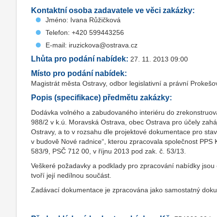
Kontaktní osoba zadavatele ve věci zakázky:
Jméno: Ivana Růžičková
Telefon: +420 599443256
E-mail: iruzickova@ostrava.cz
Lhůta pro podání nabídek:
27. 11. 2013 09:00
Místo pro podání nabídek:
Magistrát města Ostravy, odbor legislativní a právní Prokeš
Popis (specifikace) předmětu zakázky:
Dodávka volného a zabudovaného interiéru do zrekonstruova
988/2 v k.ú. Moravská Ostrava, obec Ostrava pro účely zaháj
Ostravy, a to v rozsahu dle projektové dokumentace pro sta
v budově Nové radnice“, kterou zpracovala společnost PPS Ka
583/9, PSČ 712 00, v říjnu 2013 pod zak. č. 53/13.
Veškeré požadavky a podklady pro zpracování nabídky jsou 
tvoří její nedílnou součást.
Zadávací dokumentace je zpracována jako samostatný dokum