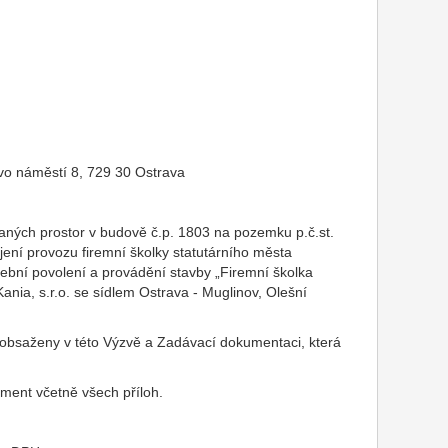
ovo náměstí 8, 729 30 Ostrava
ných prostor v budově č.p. 1803 na pozemku p.č.st.
ení provozu firemní školky statutárního města
vební povolení a provádění stavby „Firemní školka
nia, s.r.o. se sídlem Ostrava - Muglinov, Olešní
obsaženy v této Výzvě a Zadávací dokumentaci, která
ent včetně všech příloh.