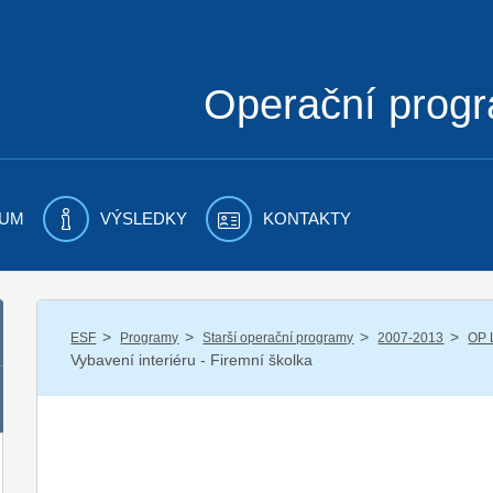
Operační prog
UM
VÝSLEDKY
KONTAKTY
/
/
/
/
ESF
Programy
Starší operační programy
2007-2013
OP 
Vybavení interiéru - Firemní školka