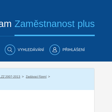
ram
Zaměstnanost plus
VYHLEDÁVÁNÍ
PŘIHLÁŠENÍ
/
/
LZZ 2007-2013
Zadávací řízení