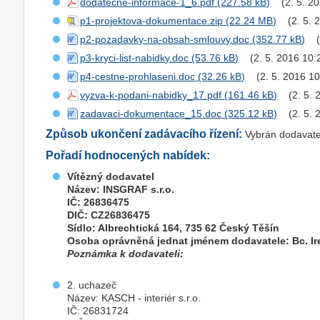
dodatecne-informace-1_6.pdf
(2. 5. 2
p1-projektova-dokumentace.zip
(2. 5. 
p2-pozadavky-na-obsah-smlouvy.doc
p3-kryci-list-nabidky.doc
(2. 5. 2016 10:
p4-cestne-prohlaseni.doc
(2. 5. 2016 1
vyzva-k-podani-nabidky_17.pdf
(2. 5.
zadavaci-dokumentace_15.doc
(2. 5.
Způsob ukončení zadávacího řízení:
Vybrán dodavate
Pořadí hodnocených nabídek:
Vítězný dodavatel
Název: INSGRAF s.r.o.
IČ: 26836475
DIČ: CZ26836475
Sídlo: Albrechtická 164, 735 62 Český Těšín
Osoba oprávněná jednat jménem dodavatele: Bc. I
Poznámka k dodavateli:
2. uchazeč
Název: KASCH - interiér s.r.o.
IČ: 26831724