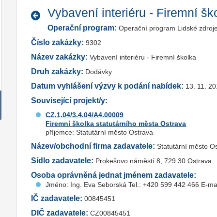
Vybavení interiéru - Firemní šk
Operační program:
Operační program Lidské zdroj
Číslo zakázky:
9302
Název zakázky:
Vybavení interiéru - Firemní školka
Druh zakázky:
Dodávky
Datum vyhlášení výzvy k podání nabídek:
13. 11. 2
Související projekt/y:
CZ.1.04/3.4.04/A4.00009
Firemní školka statutárního města Ostrava
příjemce: Statutární město Ostrava
Název/obchodní firma zadavatele:
Statutární město O
Sídlo zadavatele:
Prokešovo náměstí 8, 729 30 Ostrava
Osoba oprávněná jednat jménem zadavatele:
Jméno: Ing. Eva Seborská Tel.: +420 599 442 466 E-ma
IČ zadavatele:
00845451
DIČ zadavatele:
CZ00845451