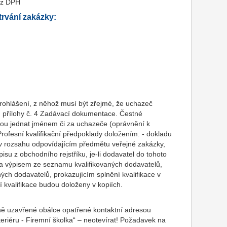
ez DPH
rvání zakázky:
prohlášení, z něhož musí být zřejmé, že uchazeč
hu přílohy č. 4 Zadávací dokumentace. Čestné
u jednat jménem či za uchazeče (oprávnění k
Profesní kvalifikační předpoklady doložením: - dokladu
 v rozsahu odpovídajícím předmětu veřejné zakázky,
su z obchodního rejstříku, je-li dodavatel do tohoto
na výpisem ze seznamu kvalifikovaných dodavatelů,
ých dodavatelů, prokazujícím splnění kvalifikace v
 kvalifikace budou doloženy v kopiích.
dně uzavřené obálce opatřené kontaktní adresou
riéru - Firemní školka“ – neotevírat! Požadavek na