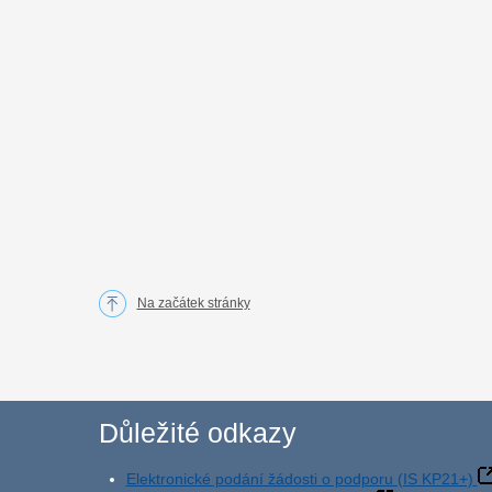
Na začátek stránky
Důležité odkazy
Elektronické podání žádosti o podporu (IS KP21+)