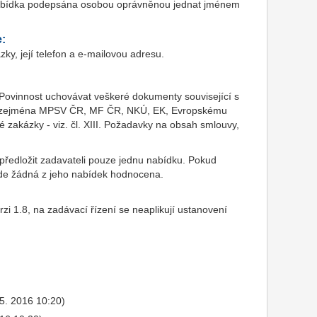
 nabídka podepsána osobou oprávněnou jednat jménem
e:
y, její telefon a e-mailovou adresu.
Povinnost uchovávat veškeré dokumenty související s
ům, zejména MPSV ČR, MF ČR, NKÚ, EK, Evropskému
é zakázky - viz. čl. XIII. Požadavky na obsah smlouvy,
ředložit zadavateli pouze jednu nabídku. Pokud
de žádná z jeho nabídek hodnocena.
 1.8, na zadávací řízení se neaplikují ustanovení
 5. 2016 10:20)