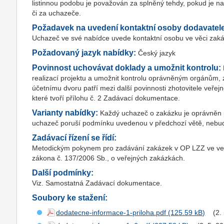
listinnou podobu je považován za splněný tehdy, pokud je
či za uchazeče.
Požadavek na uvedení kontaktní osoby dodavatel
Uchazeč ve své nabídce uvede kontaktní osobu ve věci zakázk
Požadovaný jazyk nabídky:
Český jazyk
Povinnost uchovávat doklady a umožnit kontrolu:
realizací projektu a umožnit kontrolu oprávněným orgán
účetnímu dvoru patří mezi další povinnosti zhotovitele veřejn
které tvoří přílohu č. 2 Zadávací dokumentace.
Varianty nabídky:
Každý uchazeč o zakázku je oprávněn p
uchazeč poruší podmínku uvedenou v předchozí větě, nebu
Zadávací řízení se řídí:
Metodickým pokynem pro zadávání zakázek v OP LZZ ve verzi
zákona č. 137/2006 Sb., o veřejných zakázkách.
Další podmínky:
Viz. Samostatná Zadávací dokumentace.
Soubory ke stažení:
dodatecne-informace-1-priloha.pdf
(2.