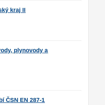
ký kraj II
vody, plynovody a
ubí ČSN EN 287-1