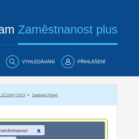
ram
Zaměstnanost plus
VYHLEDÁVÁNÍ
PŘIHLÁŠENÍ
/
LZZ 2007-2013
Zadávací řízení
 zaměstnanost