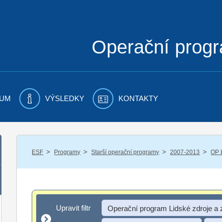
Operační prog
UM
VÝSLEDKY
KONTAKTY
/
/
/
/
ESF
Programy
Starší operační programy
2007-2013
OP 
Upravit filtr
Upravit filtr
Operační program Lidské zdroje a