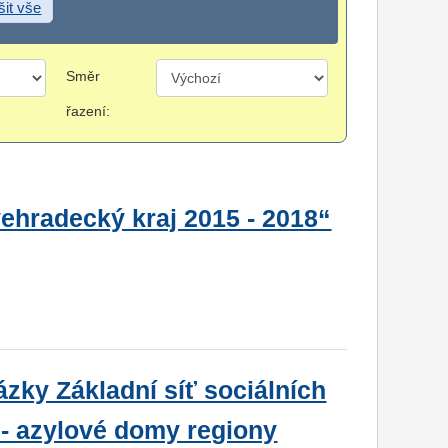
šit vše
Směr
řazení:
vehradecký kraj 2015 - 2018“
zky Základní síť sociálních
I - azylové domy regiony