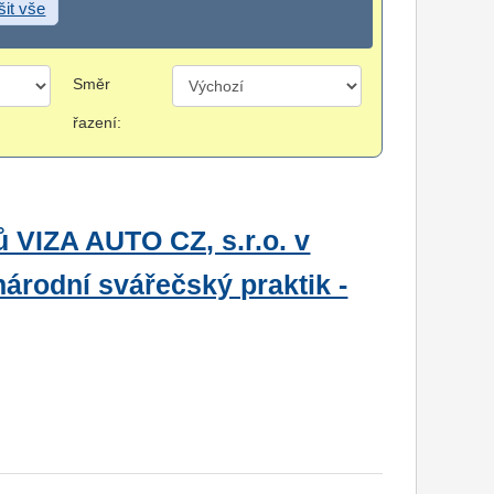
šit vše
Směr
řazení:
 VIZA AUTO CZ, s.r.o. v
národní svářečský praktik -