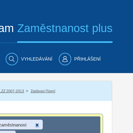
ram
Zaměstnanost plus
VYHLEDÁVÁNÍ
PŘIHLÁŠENÍ
/
LZZ 2007-2013
Zadávací řízení
 zaměstnanost