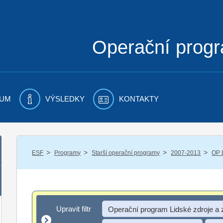
Operační prog
UM
VÝSLEDKY
KONTAKTY
/
/
/
/
ESF
Programy
Starší operační programy
2007-2013
OP 
Upravit filtr
Upravit filtr
Operační program Lidské zdroje a