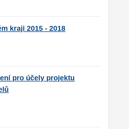
m kraji 2015 - 2018
ní pro účely projektu
elů