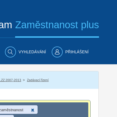
ram
Zaměstnanost plus
VYHLEDÁVÁNÍ
PŘIHLÁŠENÍ
/
LZZ 2007-2013
Zadávací řízení
 zaměstnanost