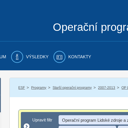
Operační prog
UM
VÝSLEDKY
KONTAKTY
/
/
/
/
ESF
Programy
Starší operační programy
2007-2013
OP 
Upravit filtr
Upravit filtr
Operační program Lidské zdroje a