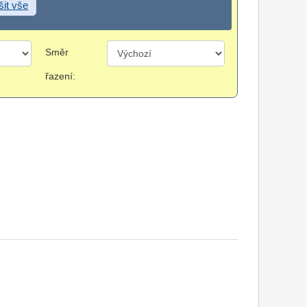
šit vše
Směr
řazení: