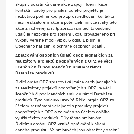
skupiny účastníků dané akce zapojit. Identifikace
kontaktní osoby pro příslušnou akci projektu je
nezbytnou podmínkou pro zprostředkování kontaktu
mezi realizátorem akce a potenciálními účastníky této
akce z řad veřejnost, tj. zpracování těchto osobních
údajů je nezbytné pro splnění úkolu prováděného při
výkonu veřejné moci (viz čl. 6 odst. 1 písm. e)
Obecného nařízení o ochraně osobních údajů).
Zpracování osobních údajů osob jednajících za
realizátory projektů podpořených z OPZ ve věci
licenčních či podlicenčních smluv v rámci
Databáze produktů
Řídicí orgán OPZ zpracovává jména osob jednajících
za realizátory projektů podpořených z OPZ ve věci
licenčních či podlicenčních smluv v rámci Databáze
produktů. Tyto smlouvy uzavírá Řídicí orgán OPZ za
účelem seznámení veřejnosti s produkty projektů
podpořených z OPZ a zejména za účelem dalšího
využití těchto produktů. Díky těmto smlouvám
Řídicímu orgánu OPZ vzniká oprávnění k šíření
daného produktu. Ve smlouvách jsou obsaženy osobní