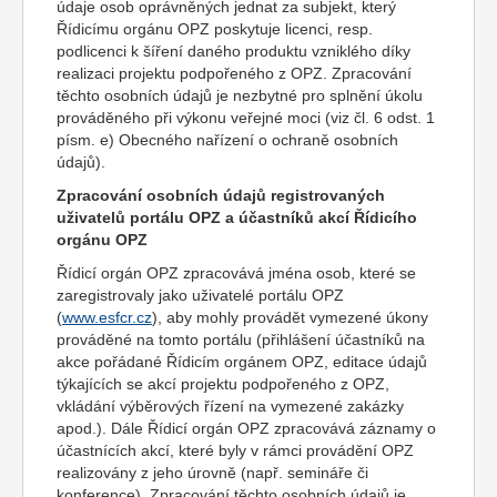
údaje osob oprávněných jednat za subjekt, který
Řídicímu orgánu OPZ poskytuje licenci, resp.
podlicenci k šíření daného produktu vzniklého díky
realizaci projektu podpořeného z OPZ. Zpracování
těchto osobních údajů je nezbytné pro splnění úkolu
prováděného při výkonu veřejné moci (viz čl. 6 odst. 1
písm. e) Obecného nařízení o ochraně osobních
údajů).
Zpracování osobních údajů registrovaných
uživatelů portálu OPZ a účastníků akcí Řídicího
orgánu OPZ
Řídicí orgán OPZ zpracovává jména osob, které se
zaregistrovaly jako uživatelé portálu OPZ
(
www.esfcr.cz
), aby mohly provádět vymezené úkony
prováděné na tomto portálu (přihlášení účastníků na
akce pořádané Řídicím orgánem OPZ, editace údajů
týkajících se akcí projektu podpořeného z OPZ,
vkládání výběrových řízení na vymezené zakázky
apod.). Dále Řídicí orgán OPZ zpracovává záznamy o
účastnících akcí, které byly v rámci provádění OPZ
realizovány z jeho úrovně (např. semináře či
konference). Zpracování těchto osobních údajů je