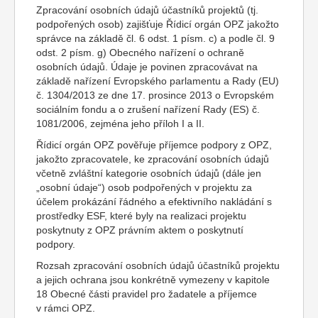
Zpracování osobních údajů účastníků projektů (tj.
podpořených osob) zajišťuje Řídicí orgán OPZ jakožto
správce na základě čl. 6 odst. 1 písm. c) a podle čl. 9
odst. 2 písm. g) Obecného nařízení o ochraně
osobních údajů. Údaje je povinen zpracovávat na
základě nařízení Evropského parlamentu a Rady (EU)
č. 1304/2013 ze dne 17. prosince 2013 o Evropském
sociálním fondu a o zrušení nařízení Rady (ES) č.
1081/2006, zejména jeho příloh I a II.
Řídicí orgán OPZ pověřuje příjemce podpory z OPZ,
jakožto zpracovatele, ke zpracování osobních údajů
včetně zvláštní kategorie osobních údajů (dále jen
„osobní údaje“) osob podpořených v projektu za
účelem prokázání řádného a efektivního nakládání s
prostředky ESF, které byly na realizaci projektu
poskytnuty z OPZ právním aktem o poskytnutí
podpory.
Rozsah zpracování osobních údajů účastníků projektu
a jejich ochrana jsou konkrétně vymezeny v kapitole
18 Obecné části pravidel pro žadatele a příjemce
v rámci OPZ.