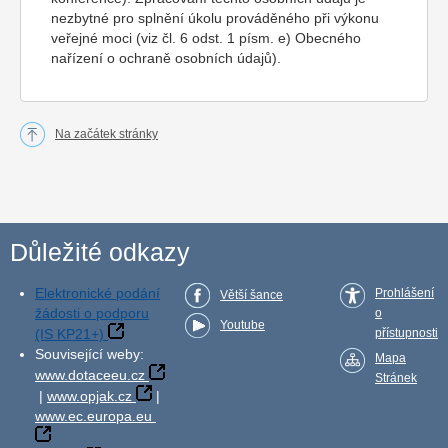
nezbytné pro splnění úkolu prováděného při výkonu
veřejné moci (viz čl. 6 odst. 1 písm. e) Obecného
nařízení o ochraně osobních údajů).
Na začátek stránky
Důležité odkazy
Elektronické podání
Prohlášení
Větší šance
žádosti o podporu
o
Youtube
(IS KP21+)
přístupnosti
Související weby:
Mapa
www.dotaceeu.cz
Stránek
|
www.opjak.cz
|
www.ec.europa.eu