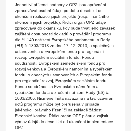
Jednotliví příjemci podpory z OPZ jsou oprávněni
zpracovávat osobní údaje po dobu deseti let od
ukončení realizace jejich projektu (resp. finančního
ukončení jejich projektu). Řídicí orgán OPZ údaje
zpracovává do okamžiku, kdy bude trvat jeho závazek
zajištění dostupnosti dokladů o provádění programu
dle čl. 140 nařízení Evropského parlamentu a Rady
(EU) č. 1303/2013 ze dne 17. 12. 2013, o společných
ustanoveních o Evropském fondu pro regionální
rozvoj, Evropském sociálním fondu, Fondu
soudržnosti, Evropském zemědělském fondu pro
rozvoj venkova a Evropském námořním a rybářském
fondu, o obecných ustanoveních o Evropském fondu
pro regionální rozvoj, Evropském sociálním fondu,
Fondu soudržnosti a Evropském námořním a
rybářském fondu a o zrušení nařízení Rady (ES) č.
1083/2006. Nicméně lhůta navázaná na tzv. uzavírání
účtů programu může být přerušena v případě
jakéhokoli právního řízení či na základě žádosti
Evropské komise. Řídicí orgán OPZ plánuje zajistit
výmaz údajů do deseti let od ukončení implementace
OPZ.