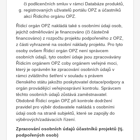
či podlicenčních smluv v rámci Databáze produktů,
registrovaných uživatelů portálu OPZ a účastníků
akcí Řídicího orgánu OPZ.
Řídicí orgán OPZ nakládá také s osobními údaji osob,
jejichž odměňování je financováno (či částečně
financováno) z rozpočtu projektu podpořeného z OPZ,
z části vyhrazené na osobní náklady projektu. Pro tyto
osoby ovšem Řídicí orgán OPZ není správcem
osobních údajů, tyto osobní údaje jsou zpracovávány
Řídicím orgánem OPZ coby orgánem veřejné moci,
který je oprávněn ke zpracování osobních údajů v
rámci zvláštního šetření v souladu s právem
členského státu jakožto poskytovatel dotace/podpory a
orgán provádějící veřejnosprávní kontrolu. Správcem
těchto osobních údajů zůstává zaměstnavatel.
Obdobně Řídicí orgán OPZ při kontrole dodržení
pravidel pro výběr dodavatele nakládá s osobními
údaji osob na straně subjektů, které se zapojily do
výběrových/zadávacích řízení.
Zpracování osobních údajů účastníků projektů (tj.
podpořených osob)