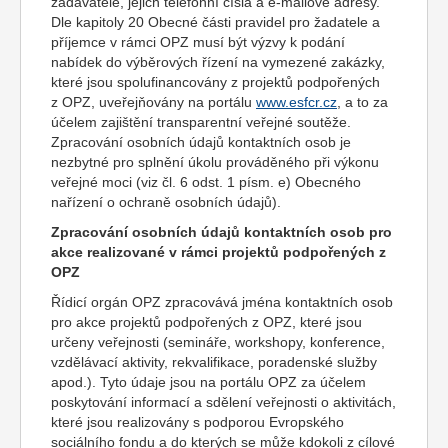
zadavatele, jejich telefonní čísla a e-mailové adresy.
Dle kapitoly 20 Obecné části pravidel pro žadatele a
příjemce v rámci OPZ musí být výzvy k podání
nabídek do výběrových řízení na vymezené zakázky,
které jsou spolufinancovány z projektů podpořených
z OPZ, uveřejňovány na portálu
www.esfcr.cz
, a to za
účelem zajištění transparentní veřejné soutěže.
Zpracování osobních údajů kontaktních osob je
nezbytné pro splnění úkolu prováděného při výkonu
veřejné moci (viz čl. 6 odst. 1 písm. e) Obecného
nařízení o ochraně osobních údajů).
Zpracování osobních údajů kontaktních osob pro
akce realizované v rámci projektů podpořených z
OPZ
Řídicí orgán OPZ zpracovává jména kontaktních osob
pro akce projektů podpořených z OPZ, které jsou
určeny veřejnosti (semináře, workshopy, konference,
vzdělávací aktivity, rekvalifikace, poradenské služby
apod.). Tyto údaje jsou na portálu OPZ za účelem
poskytování informací a sdělení veřejnosti o aktivitách,
které jsou realizovány s podporou Evropského
sociálního fondu a do kterých se může kdokoli z cílové