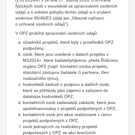
(EU) 2016/679 ze dne 27. dubna 2016, o ochraně
fyzických osob v souvislosti se zpracováním osobních
údajů a o volném pohybu těchto údajů a o zrušení
směrnice 95/46/ES (dále jen „Obecné nařízení
o ochraně osobních údajů“).
V OPZ probíhá zpracování osobních údajů:
účastníků projektů, které byly z prostředků OPZ
podpořeny,
osob, které jsou uvedené v datech projektu v
MS2014+, které žadatel/příjemce, předá Řídicímu
orgánu OPZ (např. kontaktní osoba projektu,
statutární zástupce žadatele či partnera, člen
realizačního týmu),
hodnotitelů žádostí o podporu a dalších osob,
které se přihlásily jako zájemci o zařazení do
databáze hodnotitelů OPZ,
kontaktních osob zadavatelů zakázek, které jsou
spolufinancovány z projektů podpořených z OPZ,
kontaktních osob pro akce realizované v rámci
projektů podpořených z OPZ,
osob jednajících za realizátory projektů
podpořených z OPZ ve věci licenčních