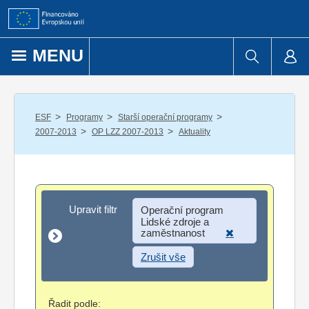
Přejít k obsahu
MENU
/
/
/
ESF
Programy
Starší operační programy
/
/
2007-2013
OP LZZ 2007-2013
Aktuality
Upravit filtr
Upravit filtr
Operační program
Lidské zdroje a
zaměstnanost
Zrušit vše
Řadit podle: