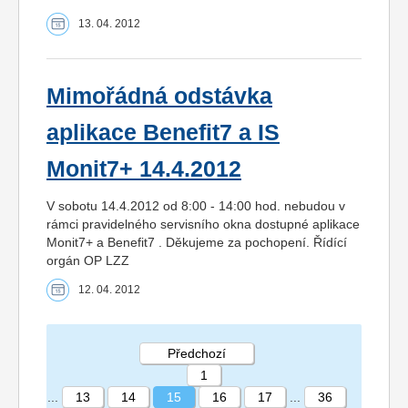
13. 04. 2012
Mimořádná odstávka
aplikace Benefit7 a IS
Monit7+ 14.4.2012
V sobotu 14.4.2012 od 8:00 - 14:00 hod. nebudou v
rámci pravidelného servisního okna dostupné aplikace
Monit7+ a Benefit7 . Děkujeme za pochopení. Řídící
orgán OP LZZ
12. 04. 2012
Předchozí
1
...
13
14
15
16
17
...
36