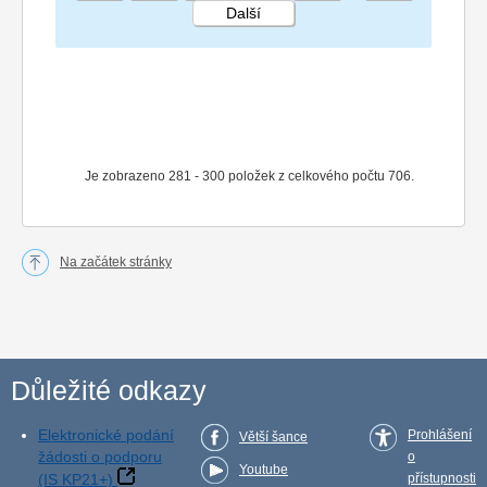
Další
STRÁNKA 15 36
Je zobrazeno 281 - 300 položek z celkového počtu 706.
Na začátek stránky
Důležité odkazy
Elektronické podání
Prohlášení
Větší šance
žádosti o podporu
o
Youtube
(IS KP21+)
přístupnosti