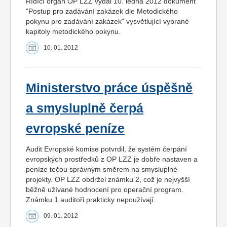
Řídící orgán OP LZZ vydal 10. ledna 2012 dokument
"Postup pro zadávání zakázek dle Metodického
pokynu pro zadávání zakázek" vysvětlující vybrané
kapitoly metodického pokynu.
10. 01. 2012
Ministerstvo práce úspěšně
a smysluplně čerpá
evropské peníze
Audit Evropské komise potvrdil, že systém čerpání
evropských prostředků z OP LZZ je dobře nastaven a
peníze tečou správným směrem na smysluplné
projekty. OP LZZ obdržel známku 2, což je nejvyšší
běžně užívané hodnocení pro operační program.
Známku 1 auditoři prakticky nepoužívají.
09. 01. 2012