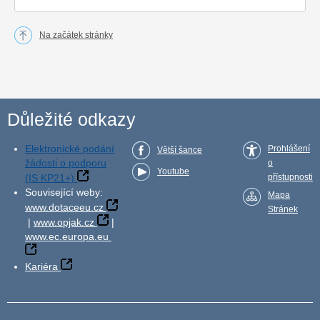
Na začátek stránky
Důležité odkazy
Elektronické podání
Prohlášení
Větší šance
žádosti o podporu
o
Youtube
(IS KP21+)
přístupnosti
Související weby:
Mapa
www.dotaceeu.cz
Stránek
|
www.opjak.cz
|
www.ec.europa.eu
Kariéra