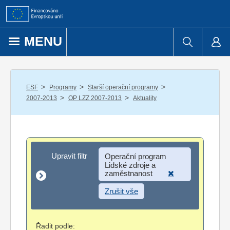
Přejít k obsahu
MENU
/
/
/
ESF
Programy
Starší operační programy
/
/
2007-2013
OP LZZ 2007-2013
Aktuality
Upravit filtr
Upravit filtr
Operační program
Lidské zdroje a
zaměstnanost
Zrušit vše
Řadit podle: