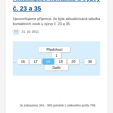
č. 23 a 35
Upozorňujeme příjemce, že byla aktualizovaná tabulka
kontaktních osob u výzvy č. 23 a 35.
21. 10. 2011
Předchozí
1
...
16
17
18
19
20
...
36
Další
STRÁNKA 18 36
Je zobrazeno 341 - 360 položek z celkového počtu 706.