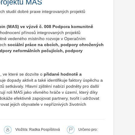
projektů MAS
ch studií dobré praxe integrovaných projektů
pin (MAS) ve výzvě č. 008 Podpora komunitně
yhodnocení přínosů integrovaných projektů
itně vedeného místního rozvoje v Operačním
tech
sociální práce na obcích, podpory ohrožených
podpory neformálních pečujících, podpory
, ve které se dozvíte o
přidané hodnotě a
je dopady aktivit a také identifikuje faktory úspěchu a
tů setkávaly. Hlavní zjištění nabízí podněty pro další
jí roli MAS jako vlivného hráče v území, který díky
okáže efektivně zapojovat partnery, tvořit i udržovat
ovat jejich obyvatele v nepříznivých životních
Vložil/a: Radka Pospíšilová
Určeno pro: