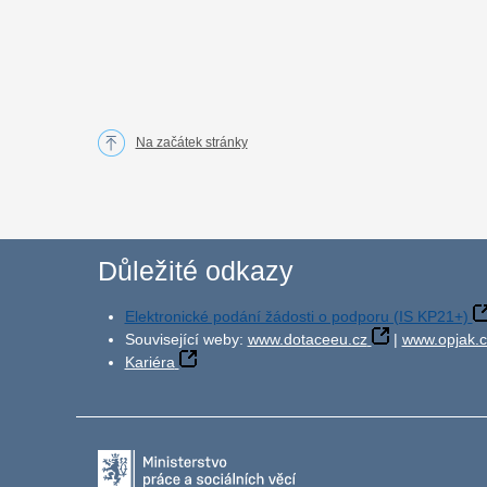
Na začátek stránky
Důležité odkazy
Elektronické podání žádosti o podporu (IS KP21+)
Související weby:
www.dotaceeu.cz
|
www.opjak.c
Kariéra