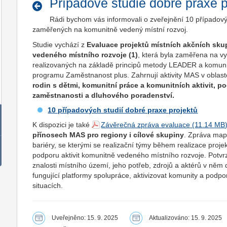
Případové studie dobré praxe 
Rádi bychom vás informovali o zveřejnění 10 případový
zaměřených na komunitně vedený místní rozvoj.
Studie vychází z
Evaluace projektů místních akčních sku
vedeného místního rozvoje (1)
, která byla zaměřena na v
realizovaných na základě principů metody LEADER a komun
programu Zaměstnanost plus. Zahrnují aktivity MAS v oblas
rodin s dětmi, komunitní práce a komunitních aktivit, 
zaměstnanosti a dluhového poradenství.
10 případových studií dobré praxe projektů
K dispozici je také
Závěrečná zpráva evaluace
přínosech MAS pro regiony i cílové skupiny
. Zpráva mapu
bariéry, se kterými se realizační týmy během realizace projek
podporu aktivit komunitně vedeného místního rozvoje. Potvrzu
znalosti místního území, jeho potřeb, zdrojů a aktérů v něm d
fungující platformy spolupráce, aktivizovat komunity a podpor
situacích.
Uveřejněno: 15. 9. 2025
Aktualizováno: 15. 9. 2025