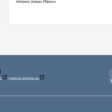
Veřejnost, Žadatel, Příjemce
z
|
www.ec.europa.eu