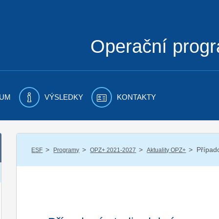
Operační prog
UM
VÝSLEDKY
KONTAKTY
/
/
/
/
Případ
ESF
Programy
OPZ+ 2021-2027
Aktuality OPZ+