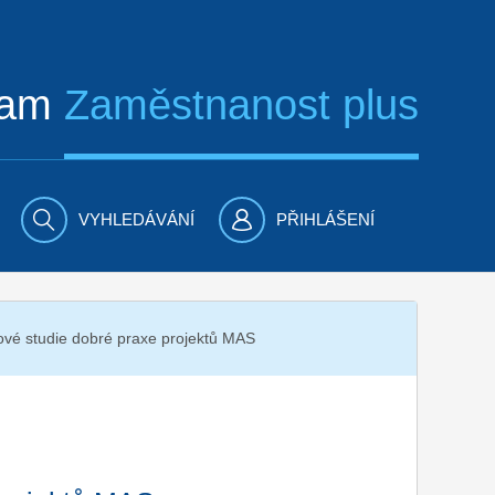
ram
Zaměstnanost plus
VYHLEDÁVÁNÍ
PŘIHLÁŠENÍ
ové studie dobré praxe projektů MAS