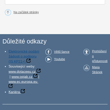
Na začátek stránky
Důležité odkazy
Elektronické podání
Prohlášení
Větší šance
žádosti o podporu
o
Youtube
(IS KP21+)
přístupnosti
Související weby:
Mapa
www.dotaceeu.cz
Stránek
|
www.opjak.cz
|
www.ec.europa.eu
Kariéra