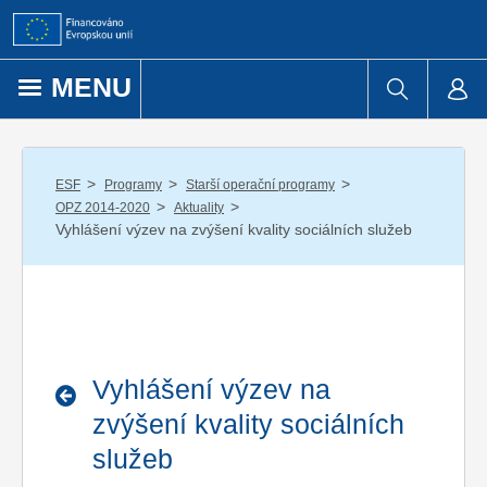
Přejít k obsahu
MENU
/
/
/
ESF
Programy
Starší operační programy
/
/
OPZ 2014-2020
Aktuality
Vyhlášení výzev na zvýšení kvality sociálních služeb
Vyhlášení výzev na
zvýšení kvality sociálních
služeb