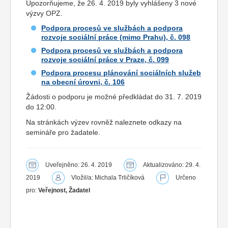
Upozorňujeme, že 26. 4. 2019 byly vyhlášeny 3 nové
výzvy OPZ.
Podpora procesů ve službách a podpora
rozvoje sociální práce (mimo Prahu), č. 098
Podpora procesů ve službách a podpora
rozvoje sociální práce v Praze, č. 099
Podpora procesu plánování sociálních služeb
na obecní úrovni, č. 106
Žádosti o podporu je možné předkládat do 31. 7. 2019
do 12:00.
Na stránkách výzev rovněž naleznete odkazy na
semináře pro žadatele.
Uveřejněno: 26. 4. 2019
Aktualizováno: 29. 4.
2019
Vložil/a: Michala Trličíková
Určeno
pro:
Veřejnost, Žadatel