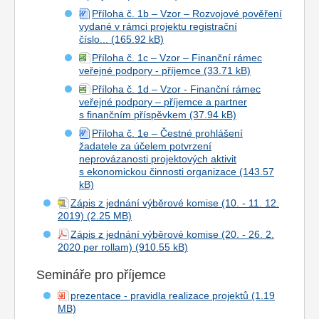
Příloha č. 1b – Vzor – Rozvojové pověření
vydané v rámci projektu registrační
číslo...
Příloha č. 1c – Vzor – Finanční rámec
veřejné podpory - příjemce
Příloha č. 1d – Vzor - Finanční rámec
veřejné podpory – příjemce a partner
s finančním příspěvkem
Příloha č. 1e – Čestné prohlášení
žadatele za účelem potvrzení
neprovázanosti projektových aktivit
s ekonomickou činnosti organizace
Zápis z jednání výběrové komise (10. - 11. 12.
2019)
Zápis z jednání výběrové komise (20. - 26. 2.
2020 per rollam)
Semináře pro příjemce
prezentace - pravidla realizace projektů