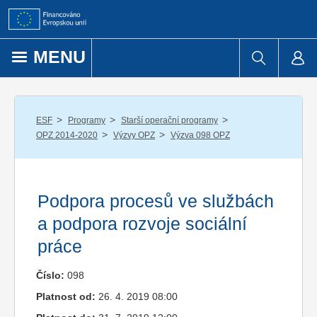
Přejít k obsahu
MENU
/
/
/
ESF
Programy
Starší operační programy
/
/
OPZ 2014-2020
Výzvy OPZ
Výzva 098 OPZ
Podpora procesů ve službách
a podpora rozvoje sociální
práce
Číslo:
098
Platnost od:
26. 4. 2019 08:00