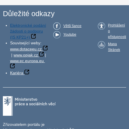
Důležité odkazy
Elektronické podání
Prohlášení
Větší šance
žádosti o podporu
o
Youtube
(IS KP21+)
přístupnosti
Související weby:
Mapa
www.dotaceeu.cz
Stránek
|
www.opjak.cz
|
www.ec.europa.eu
Kariéra
Zřizovatelem portálu je