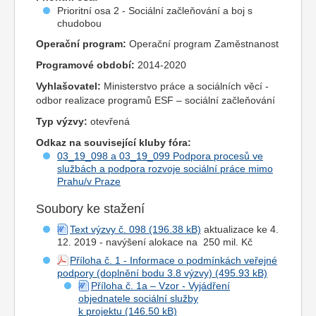
Prioritní osa 2 - Sociální začleňování a boj s
chudobou
Operační program:
Operační program Zaměstnanost
Programové období:
2014-2020
Vyhlašovatel:
Ministerstvo práce a sociálních věcí -
odbor realizace programů ESF – sociální začleňování
Typ výzvy:
otevřená
Odkaz na související kluby fóra:
03_19_098 a 03_19_099 Podpora procesů ve
službách a podpora rozvoje sociální práce mimo
Prahu/v Praze
Soubory ke stažení
Text výzvy č. 098
aktualizace ke 4.
12. 2019 - navýšení alokace na 250 mil. Kč
Příloha č. 1 - Informace o podmínkách veřejné
podpory (doplnění bodu 3.8 výzvy)
Příloha č. 1a – Vzor - Vyjádření
objednatele sociální služby
k projektu