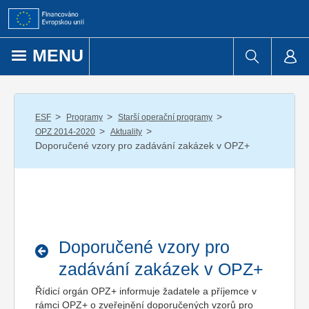
Přejít k obsahu
MENU
/
/
/
ESF
Programy
Starší operační programy
/
/
OPZ 2014-2020
Aktuality
Doporučené vzory pro zadávání zakázek v OPZ+
Doporučené vzory pro
zadávání zakázek v OPZ+
Řídicí orgán OPZ+ informuje žadatele a příjemce v
rámci OPZ+ o zveřejnění doporučených vzorů pro