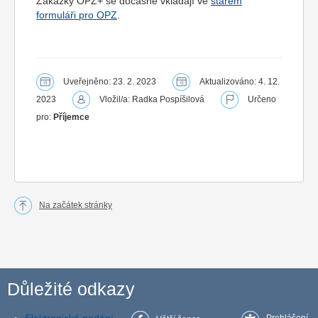
Zakázky OPZ+ se dočasně vkládají ve
starém
formuláři pro OPZ
.
Uveřejněno: 23. 2. 2023
Aktualizováno: 4. 12.
2023
Vložil/a: Radka Pospíšilová
Určeno
pro:
Příjemce
Na začátek stránky
Důležité odkazy