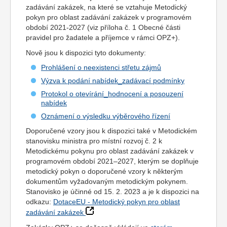
zadávání zakázek, na které se vztahuje Metodický
pokyn pro oblast zadávání zakázek v programovém
období 2021-2027 (viz příloha č. 1 Obecné části
pravidel pro žadatele a příjemce v rámci OPZ+).
Nově jsou k dispozici tyto dokumenty:
Prohlášení o neexistenci střetu zájmů
Výzva k podání nabídek_zadávací podmínky
Protokol o otevírání_hodnocení a posouzení
nabídek
Oznámení o výsledku výběrového řízení
Doporučené vzory jsou k dispozici také v Metodickém
stanovisku ministra pro místní rozvoj č. 2 k
Metodickému pokynu pro oblast zadávání zakázek v
programovém období 2021–2027, kterým se doplňuje
metodický pokyn o doporučené vzory k některým
dokumentům vyžadovaným metodickým pokynem.
Stanovisko je účinné od 15. 2. 2023 a je k dispozici na
odkazu:
DotaceEU - Metodický pokyn pro oblast
zadávání zakázek