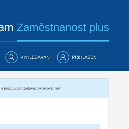
ram
Zaměstnanost plus
VYHLEDÁVÁNÍ
PŘIHLÁŠENÍ
 a postupy pro zadávací/výběrová řízení