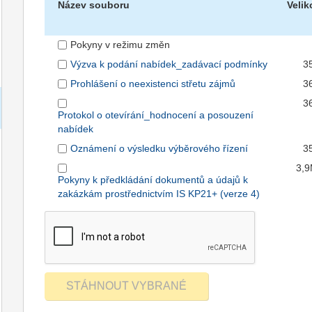
Název souboru
Velik
Pokyny v režimu změn
Výzva k podání nabídek_zadávací podmínky
3
Prohlášení o neexistenci střetu zájmů
3
3
Protokol o otevírání_hodnocení a posouzení
nabídek
Oznámení o výsledku výběrového řízení
3
3,
Pokyny k předkládání dokumentů a údajů k
zakázkám prostřednictvím IS KP21+ (verze 4)