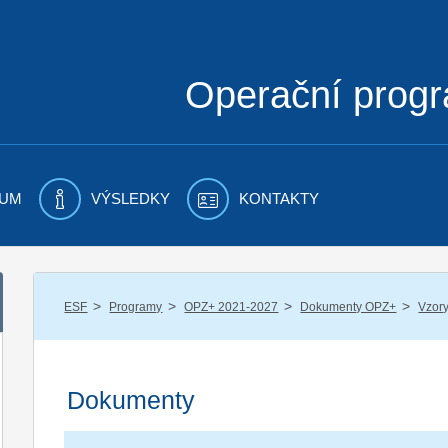
Operační prog
UM
VÝSLEDKY
KONTAKTY
/
/
/
/
ESF
Programy
OPZ+ 2021-2027
Dokumenty OPZ+
Vzory
Dokumenty