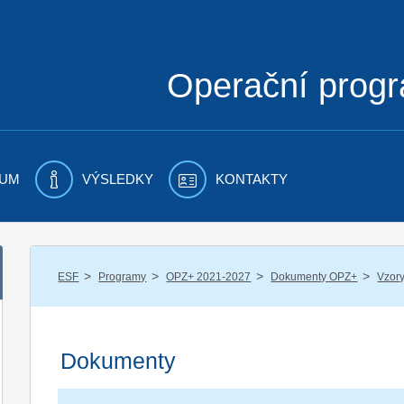
Operační prog
UM
VÝSLEDKY
KONTAKTY
/
/
/
/
ESF
Programy
OPZ+ 2021-2027
Dokumenty OPZ+
Vzory
Dokumenty