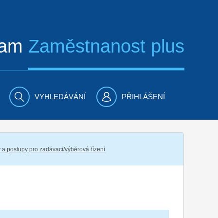
ram
Zaměstnanost plus
VYHLEDÁVÁNÍ
PŘIHLÁŠENÍ
 a postupy pro zadávací/výběrová řízení