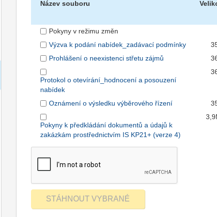
Název souboru
Velik
Pokyny v režimu změn
Výzva k podání nabídek_zadávací podmínky
3
Prohlášení o neexistenci střetu zájmů
3
3
Protokol o otevírání_hodnocení a posouzení
nabídek
Oznámení o výsledku výběrového řízení
3
3,
Pokyny k předkládání dokumentů a údajů k
zakázkám prostřednictvím IS KP21+ (verze 4)