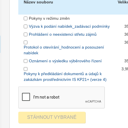
Název souboru
Velik
Pokyny v režimu změn
Výzva k podání nabídek_zadávací podmínky
3
Prohlášení o neexistenci střetu zájmů
3
3
Protokol o otevírání_hodnocení a posouzení
nabídek
Oznámení o výsledku výběrového řízení
3
3,
Pokyny k předkládání dokumentů a údajů k
zakázkám prostřednictvím IS KP21+ (verze 4)