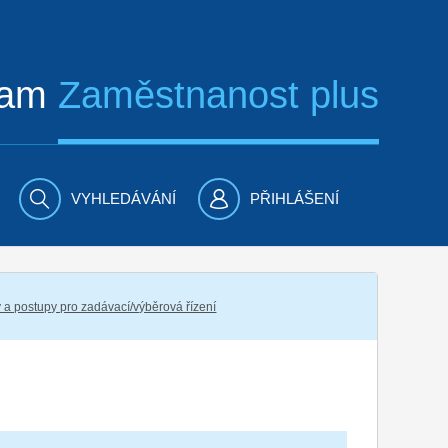
ram
Zaměstnanost plus
VYHLEDÁVÁNÍ
PŘIHLÁŠENÍ
 a postupy pro zadávací/výběrová řízení