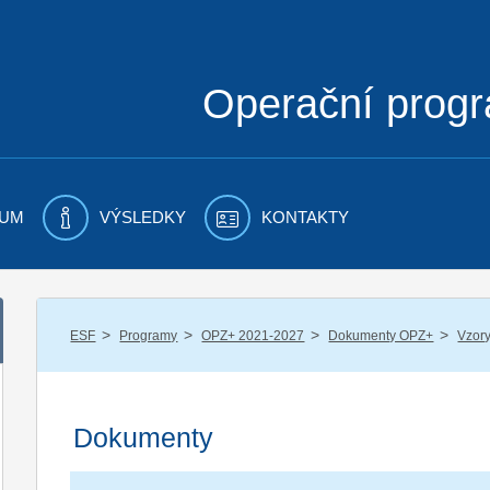
Operační prog
UM
VÝSLEDKY
KONTAKTY
/
/
/
/
ESF
Programy
OPZ+ 2021-2027
Dokumenty OPZ+
Vzory
Dokumenty