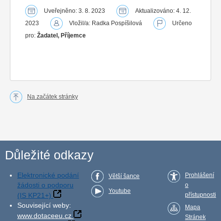
Uveřejněno: 3. 8. 2023
Aktualizováno: 4. 12.
2023
Vložil/a: Radka Pospíšilová
Určeno
pro:
Žadatel, Příjemce
Na začátek stránky
Důležité odkazy
Elektronické podání
Prohlášení
Větší šance
žádosti o podporu
o
Youtube
(IS KP21+)
přístupnosti
Související weby:
Mapa
www.dotaceeu.cz
Stránek