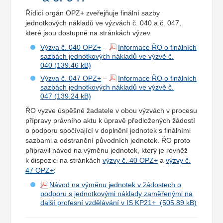
Řídicí orgán OPZ+ zveřejňuje finální sazby
jednotkových nákladů ve výzvách č. 040 a č. 047,
které jsou dostupné na stránkách výzev.
Výzva č. 040 OPZ+
–
Informace ŘO o finálních
sazbách jednotkových nákladů ve výzvě č.
040
Výzva č. 047 OPZ+
–
Informace ŘO o finálních
sazbách jednotkových nákladů ve výzvě č.
047
ŘO vyzve úspěšné žadatele v obou výzvách v procesu
přípravy právního aktu k úpravě předložených žádostí
o podporu spočívající v doplnění jednotek s finálními
sazbami a odstranění původních jednotek. ŘO proto
připravil návod na výměnu jednotek, který je rovněž
k dispozici na stránkách
výzvy č. 40 OPZ+
a
výzvy č.
47 OPZ+
:
Návod na výměnu jednotek v žádostech o
podporu s jednotkovými náklady zaměřenými na
další profesní vzdělávání v IS KP21+