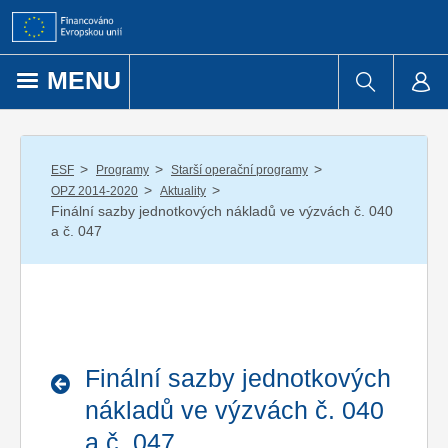
Přejít k obsahu
MENU
/
/
/
ESF
Programy
Starší operační programy
/
/
OPZ 2014-2020
Aktuality
Finální sazby jednotkových nákladů ve výzvách č. 040
a č. 047
Finální sazby jednotkových
nákladů ve výzvách č. 040
a č. 047