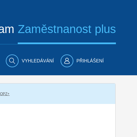
ram
Zaměstnanost plus
VYHLEDÁVÁNÍ
PŘIHLÁŠENÍ
 OPZ+