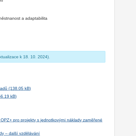
us
stnanost a adaptabilita
tualizace k 18. 10. 2024).
ladů
ci OPZ+ pro projekty s jednotkovými náklady zaměřené
dy – další vzdělávání