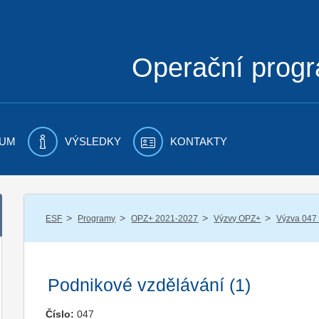
Operační prog
UM
VÝSLEDKY
KONTAKTY
/
/
/
/
ESF
Programy
OPZ+ 2021-2027
Výzvy OPZ+
Výzva 047
Podnikové vzdělávání (1)
Číslo:
047