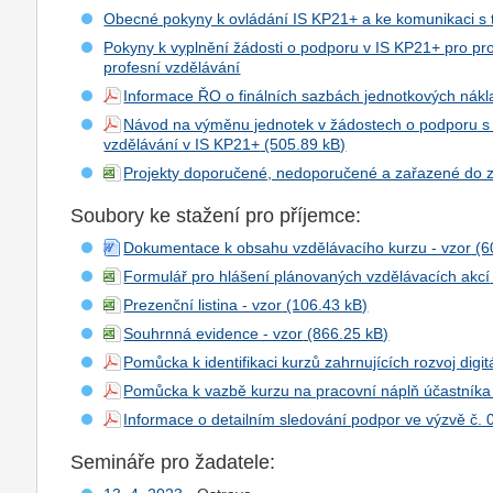
Obecné pokyny k ovládání IS KP21+ a ke komunikaci s
Pokyny k vyplnění žádosti o podporu v IS KP21+ pro pr
profesní vzdělávání
Informace ŘO o finálních sazbách jednotkových nákl
Návod na výměnu jednotek v žádostech o podporu s 
vzdělávání v IS KP21+
Projekty doporučené, nedoporučené a zařazené do 
Soubory ke stažení pro příjemce:
Dokumentace k obsahu vzdělávacího kurzu - vzor
Formulář pro hlášení plánovaných vzdělávacích akcí
Prezenční listina - vzor
Souhrnná evidence - vzor
Pomůcka k identifikaci kurzů zahrnujících rozvoj digi
Pomůcka k vazbě kurzu na pracovní náplň účastníka
Informace o detailním sledování podpor ve výzvě č. 
Semináře pro žadatele: