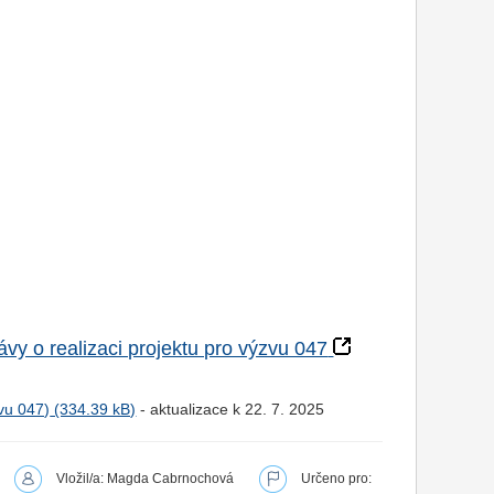
vy o realizaci projektu pro výzvu 047
vu 047)
- aktualizace k 22. 7. 2025
Vložil/a: Magda Cabrnochová
Určeno pro: