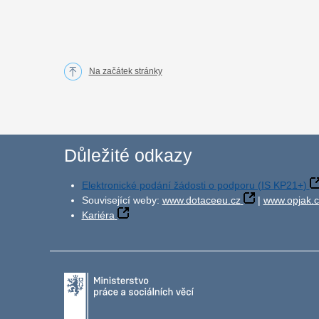
Na začátek stránky
Důležité odkazy
Elektronické podání žádosti o podporu (IS KP21+)
Související weby:
www.dotaceeu.cz
|
www.opjak.c
Kariéra