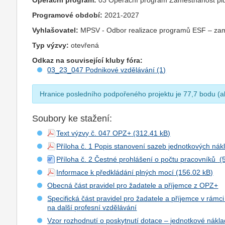
Operační program:
03 Operační program Zaměstnanost pl
Programové období:
2021-2027
Vyhlašovatel:
MPSV - Odbor realizace programů ESF – zamě
Typ výzvy:
otevřená
Odkaz na související kluby fóra:
03_23_047 Podnikové vzdělávání (1)
Hranice posledního podpořeného projektu je 77,7 bodu (ak
Soubory ke stažení:
Text výzvy č. 047 OPZ+
Příloha č. 1 Popis stanovení sazeb jednotkových nák
Příloha č. 2 Čestné prohlášení o počtu pracovníků
Informace k předkládání plných mocí
Obecná část pravidel pro žadatele a příjemce z OPZ+
Specifická část pravidel pro žadatele a příjemce v rám
na další profesní vzdělávání
Vzor rozhodnutí o poskytnutí dotace – jednotkové nákla