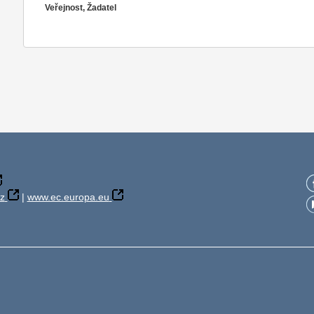
Veřejnost, Žadatel
z
|
www.ec.europa.eu