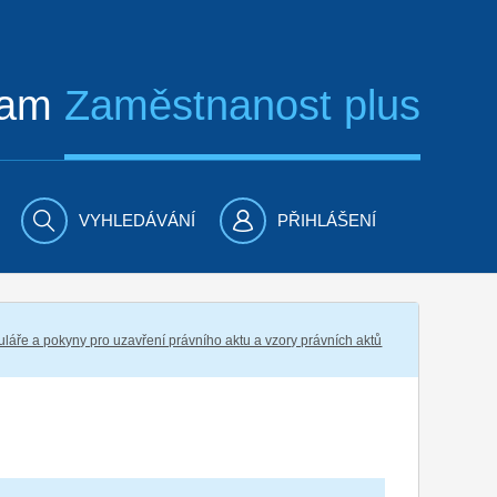
ram
Zaměstnanost plus
VYHLEDÁVÁNÍ
PŘIHLÁŠENÍ
láře a pokyny pro uzavření právního aktu a vzory právních aktů