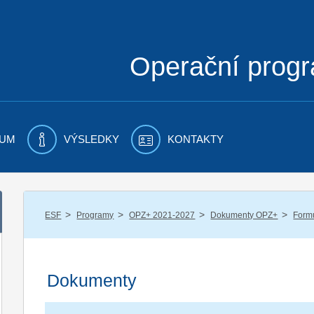
Operační prog
UM
VÝSLEDKY
KONTAKTY
/
/
/
/
ESF
Programy
OPZ+ 2021-2027
Dokumenty OPZ+
Formu
Dokumenty