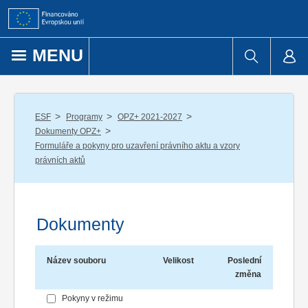
Přejít k obsahu
MENU
/
/
/
ESF
Programy
OPZ+ 2021-2027
/
Dokumenty OPZ+
Formuláře a pokyny pro uzavření právního aktu a vzory
právních aktů
Dokumenty
Název souboru
Velikost
Poslední
změna
Pokyny v režimu