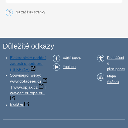
Na začátek stránky
Důležité odkazy
Elektronické podání
Prohlášení
Větší šance
žádosti o podporu
o
Youtube
(IS KP21+)
přístupnosti
Související weby:
Mapa
www.dotaceeu.cz
Stránek
|
www.opjak.cz
|
www.ec.europa.eu
Kariéra