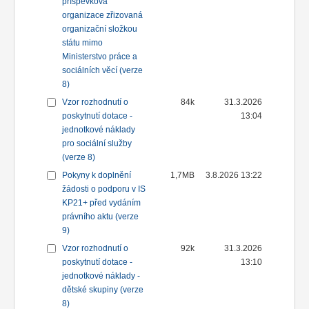
příspěvková
organizace zřizovaná
organizační složkou
státu mimo
Ministerstvo práce a
sociálních věcí (verze
8)
Vzor rozhodnutí o
84k
31.3.2026
poskytnutí dotace -
13:04
jednotkové náklady
pro sociální služby
(verze 8)
Pokyny k doplnění
1,7MB
3.8.2026 13:22
žádosti o podporu v IS
KP21+ před vydáním
právního aktu (verze
9)
Vzor rozhodnutí o
92k
31.3.2026
poskytnutí dotace -
13:10
jednotkové náklady -
dětské skupiny (verze
8)