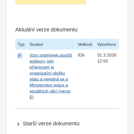
Aktuální verze dokumentu
Typ
Soubor
Velikost
Vytvořeno
Vzor podmínek použití
82k
31.3.2026
podpory, kdy
12:55
příjemcem je
organizační složku
státu a nejedná se o
Ministerstvo práce a
sociálních věcí (verze
6)
Starší verze dokumentu