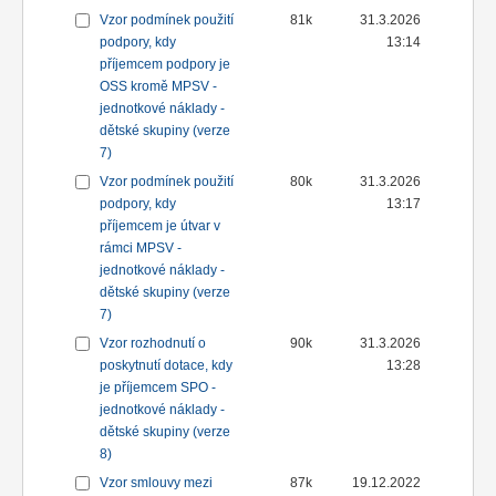
Vzor podmínek použití
81k
31.3.2026
podpory, kdy
13:14
příjemcem podpory je
OSS kromě MPSV -
jednotkové náklady -
dětské skupiny (verze
7)
Vzor podmínek použití
80k
31.3.2026
podpory, kdy
13:17
příjemcem je útvar v
rámci MPSV -
jednotkové náklady -
dětské skupiny (verze
7)
Vzor rozhodnutí o
90k
31.3.2026
poskytnutí dotace, kdy
13:28
je příjemcem SPO -
jednotkové náklady -
dětské skupiny (verze
8)
Vzor smlouvy mezi
87k
19.12.2022