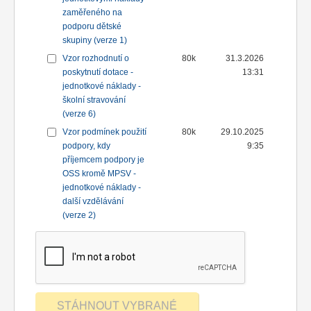
zaměřeného na
podporu dětské
skupiny (verze 1)
Vzor rozhodnutí o
80k
31.3.2026
poskytnutí dotace -
13:31
jednotkové náklady -
školní stravování
(verze 6)
Vzor podmínek použití
80k
29.10.2025
podpory, kdy
9:35
příjemcem podpory je
OSS kromě MPSV -
jednotkové náklady -
další vzdělávání
(verze 2)