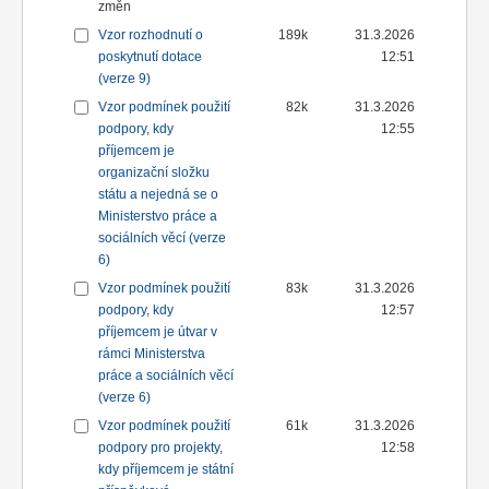
změn
Vzor rozhodnutí o
189k
31.3.2026
poskytnutí dotace
12:51
(verze 9)
Vzor podmínek použití
82k
31.3.2026
podpory, kdy
12:55
příjemcem je
organizační složku
státu a nejedná se o
Ministerstvo práce a
sociálních věcí (verze
6)
Vzor podmínek použití
83k
31.3.2026
podpory, kdy
12:57
příjemcem je útvar v
rámci Ministerstva
práce a sociálních věcí
(verze 6)
Vzor podmínek použití
61k
31.3.2026
podpory pro projekty,
12:58
kdy příjemcem je státní