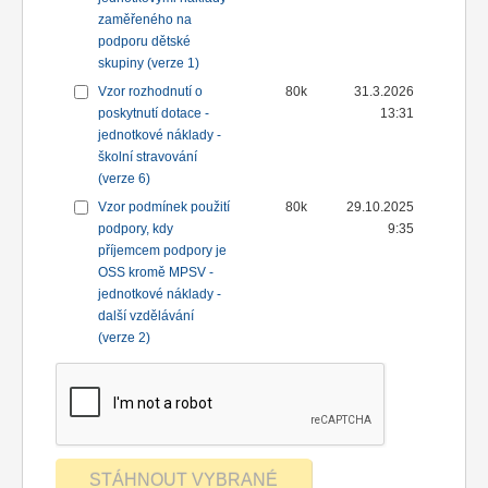
zaměřeného na
podporu dětské
skupiny (verze 1)
Vzor rozhodnutí o
80k
31.3.2026
poskytnutí dotace -
13:31
jednotkové náklady -
školní stravování
(verze 6)
Vzor podmínek použití
80k
29.10.2025
podpory, kdy
9:35
příjemcem podpory je
OSS kromě MPSV -
jednotkové náklady -
další vzdělávání
(verze 2)