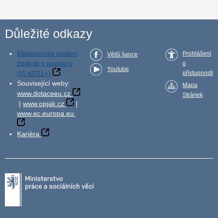
Důležité odkazy
Elektronické podání
Prohlášení
Větší šance
žádosti o podporu
o
Youtube
(IS KP21+)
přístupnosti
Související weby:
Mapa
www.dotaceeu.cz
Stránek
|
www.opjak.cz
|
www.ec.europa.eu
Kariéra