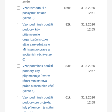
změn
Vzor rozhodnutí o
189k
31.3.2026
poskytnutí dotace
12:51
(verze 9)
Vzor podmínek použití
82k
31.3.2026
podpory, kdy
12:55
příjemcem je
organizační složku
státu a nejedná se o
Ministerstvo práce a
sociálních věcí (verze
6)
Vzor podmínek použití
83k
31.3.2026
podpory, kdy
12:57
příjemcem je útvar v
rámci Ministerstva
práce a sociálních věcí
(verze 6)
Vzor podmínek použití
61k
31.3.2026
podpory pro projekty,
12:58
kdy příjemcem je státní