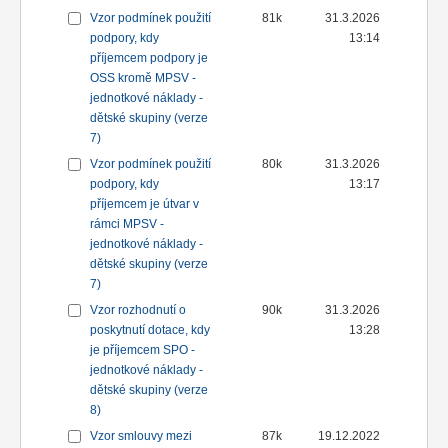
Vzor podmínek použití
81k
31.3.2026
podpory, kdy
13:14
příjemcem podpory je
OSS kromě MPSV -
jednotkové náklady -
dětské skupiny (verze
7)
Vzor podmínek použití
80k
31.3.2026
podpory, kdy
13:17
příjemcem je útvar v
rámci MPSV -
jednotkové náklady -
dětské skupiny (verze
7)
Vzor rozhodnutí o
90k
31.3.2026
poskytnutí dotace, kdy
13:28
je příjemcem SPO -
jednotkové náklady -
dětské skupiny (verze
8)
Vzor smlouvy mezi
87k
19.12.2022