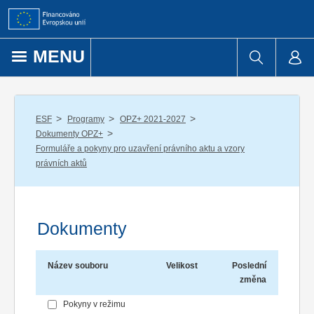
Přejít k obsahu
MENU
/
/
/
ESF
Programy
OPZ+ 2021-2027
/
Dokumenty OPZ+
Formuláře a pokyny pro uzavření právního aktu a vzory
právních aktů
Dokumenty
Název souboru
Velikost
Poslední
změna
Pokyny v režimu