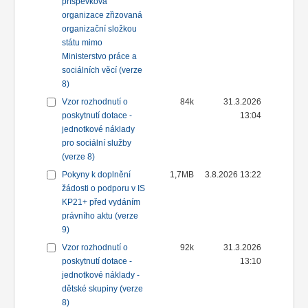
příspěvková
organizace zřizovaná
organizační složkou
státu mimo
Ministerstvo práce a
sociálních věcí (verze
8)
Vzor rozhodnutí o
84k
31.3.2026
poskytnutí dotace -
13:04
jednotkové náklady
pro sociální služby
(verze 8)
Pokyny k doplnění
1,7MB
3.8.2026 13:22
žádosti o podporu v IS
KP21+ před vydáním
právního aktu (verze
9)
Vzor rozhodnutí o
92k
31.3.2026
poskytnutí dotace -
13:10
jednotkové náklady -
dětské skupiny (verze
8)