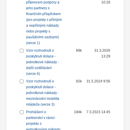
příjemcem podpory a
10:26
jeho partnery s
finančním příspěvkem
(pro projekty s přímými
a nepřímými náklady
nebo projekty s
paušálními sazbami)
(verze 1)
Vzor rozhodnutí o
89k
31.3.2026
poskytnutí dotace -
13:29
jednotkové náklady -
další vzdělávání
(verze 6)
Vzor rozhodnutí o
82k
31.5.2024 9:56
poskytnutí dotace -
jednotkové náklady -
mezinárodní mobilita
mládeže (verze 3)
Prohlášení o
184k
7.3.2023 14:45
partnerství v rámci
projektu s
jednotkovými náklady