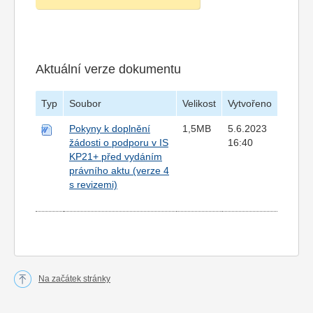
Aktuální verze dokumentu
Typ
Soubor
Velikost
Vytvořeno
Pokyny k doplnění
1,5MB
5.6.2023
žádosti o podporu v IS
16:40
KP21+ před vydáním
právního aktu (verze 4
s revizemi)
Na začátek stránky