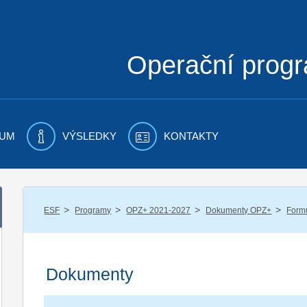
Operační prog
UM
VÝSLEDKY
KONTAKTY
/
/
/
/
ESF
Programy
OPZ+ 2021-2027
Dokumenty OPZ+
Formu
Dokumenty