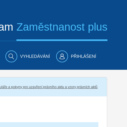
ram
Zaměstnanost plus
VYHLEDÁVÁNÍ
PŘIHLÁŠENÍ
láře a pokyny pro uzavření právního aktu a vzory právních aktů