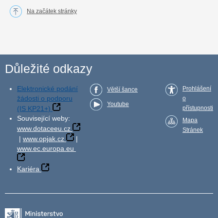
Na začátek stránky
Důležité odkazy
Elektronické podání
Prohlášení
Větší šance
žádosti o podporu
o
Youtube
(IS KP21+)
přístupnosti
Související weby:
Mapa
www.dotaceeu.cz
Stránek
|
www.opjak.cz
|
www.ec.europa.eu
Kariéra