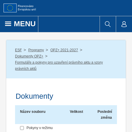
Přejít k obsahu
MENU
/
/
/
ESF
Programy
OPZ+ 2021-2027
/
Dokumenty OPZ+
Formuláře a pokyny pro uzavření právního aktu a vzory
právních aktů
Dokumenty
Název souboru
Velikost
Poslední
změna
Pokyny v režimu