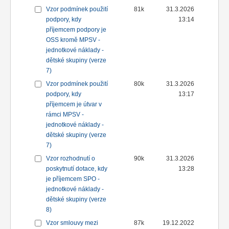
Vzor podmínek použití
81k
31.3.2026
podpory, kdy
13:14
příjemcem podpory je
OSS kromě MPSV -
jednotkové náklady -
dětské skupiny (verze
7)
Vzor podmínek použití
80k
31.3.2026
podpory, kdy
13:17
příjemcem je útvar v
rámci MPSV -
jednotkové náklady -
dětské skupiny (verze
7)
Vzor rozhodnutí o
90k
31.3.2026
poskytnutí dotace, kdy
13:28
je příjemcem SPO -
jednotkové náklady -
dětské skupiny (verze
8)
Vzor smlouvy mezi
87k
19.12.2022