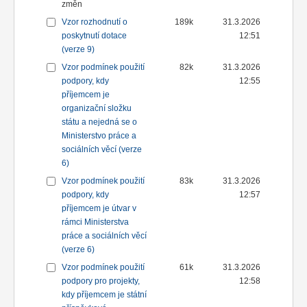
změn
Vzor rozhodnutí o
189k
31.3.2026
poskytnutí dotace
12:51
(verze 9)
Vzor podmínek použití
82k
31.3.2026
podpory, kdy
12:55
příjemcem je
organizační složku
státu a nejedná se o
Ministerstvo práce a
sociálních věcí (verze
6)
Vzor podmínek použití
83k
31.3.2026
podpory, kdy
12:57
příjemcem je útvar v
rámci Ministerstva
práce a sociálních věcí
(verze 6)
Vzor podmínek použití
61k
31.3.2026
podpory pro projekty,
12:58
kdy příjemcem je státní