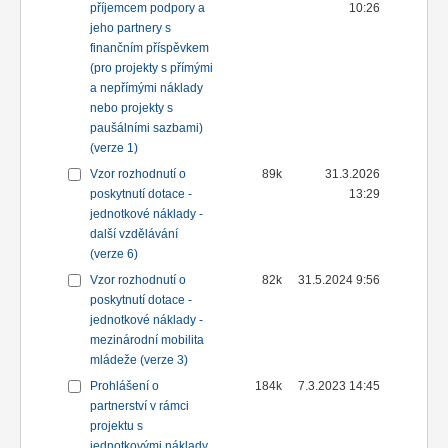
příjemcem podpory a
10:26
jeho partnery s
finančním příspěvkem
(pro projekty s přímými
a nepřímými náklady
nebo projekty s
paušálními sazbami)
(verze 1)
Vzor rozhodnutí o
89k
31.3.2026
poskytnutí dotace -
13:29
jednotkové náklady -
další vzdělávání
(verze 6)
Vzor rozhodnutí o
82k
31.5.2024 9:56
poskytnutí dotace -
jednotkové náklady -
mezinárodní mobilita
mládeže (verze 3)
Prohlášení o
184k
7.3.2023 14:45
partnerství v rámci
projektu s
jednotkovými náklady