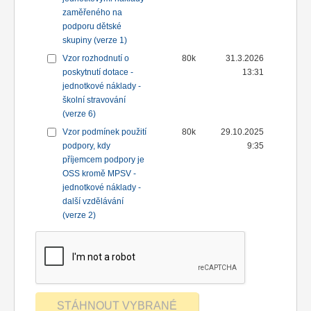
zaměřeného na
podporu dětské
skupiny (verze 1)
Vzor rozhodnutí o
80k
31.3.2026
poskytnutí dotace -
13:31
jednotkové náklady -
školní stravování
(verze 6)
Vzor podmínek použití
80k
29.10.2025
podpory, kdy
9:35
příjemcem podpory je
OSS kromě MPSV -
jednotkové náklady -
další vzdělávání
(verze 2)