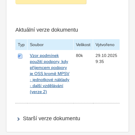
Aktuální verze dokumentu
Typ
Soubor
Velikost
Vytvořeno
Vzor podmínek
80k
29.10.2025
použití podpory, kdy
9:35
příjemcem podpory
je OSS kromě MPSV
- jednotkové náklady
- další vzdělávání
(verze 2)
Starší verze dokumentu