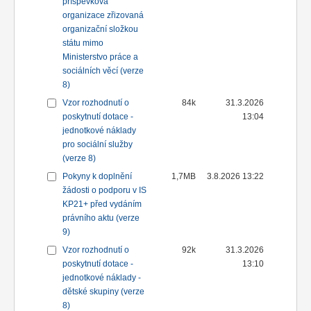
příspěvková
organizace zřizovaná
organizační složkou
státu mimo
Ministerstvo práce a
sociálních věcí (verze
8)
Vzor rozhodnutí o
84k
31.3.2026
poskytnutí dotace -
13:04
jednotkové náklady
pro sociální služby
(verze 8)
Pokyny k doplnění
1,7MB
3.8.2026 13:22
žádosti o podporu v IS
KP21+ před vydáním
právního aktu (verze
9)
Vzor rozhodnutí o
92k
31.3.2026
poskytnutí dotace -
13:10
jednotkové náklady -
dětské skupiny (verze
8)