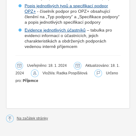
Popis jednotlivých typů a specifikací podpor
OPZ+
- číselník podpor pro OPZ+ obsahující
členění na „Typ podpory“ a „Specifikace podpory“
a popis jednotlivých specifikací podpory
Evidence jednotlivých účastníků
– tabulka pro
evidenci informací o účastnících, jejich
charakteristikách a obdržených podporách
vedenou interně příjemcem
Uveřejněno: 18. 1. 2024
Aktualizováno: 18. 1.
2024
Vložil/a: Radka Pospíšilová
Určeno
pro:
Příjemce
Na začátek stránky