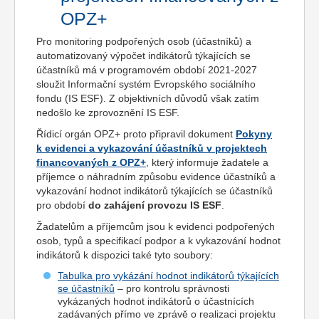
OPZ+
Pro monitoring podpořených osob (účastníků) a
automatizovaný výpočet indikátorů týkajících se
účastníků má v programovém období 2021-2027
sloužit Informační systém Evropského sociálního
fondu (IS ESF). Z objektivních důvodů však zatím
nedošlo ke zprovoznění IS ESF.
Řídicí orgán OPZ+ proto připravil dokument
Pokyny
k evidenci a vykazování účastníků v projektech
financovaných z OPZ+
, který informuje žadatele a
příjemce o náhradním způsobu evidence účastníků a
vykazování hodnot indikátorů týkajících se účastníků
pro období
do zahájení provozu IS ESF
.
Žadatelům a příjemcům jsou k evidenci podpořených
osob, typů a specifikací podpor a k vykazování hodnot
indikátorů k dispozici také tyto soubory:
Tabulka pro vykázání hodnot indikátorů týkajících
se účastníků
– pro kontrolu správnosti
vykázaných hodnot indikátorů o účastnících
zadávaných přímo ve zprávě o realizaci projektu