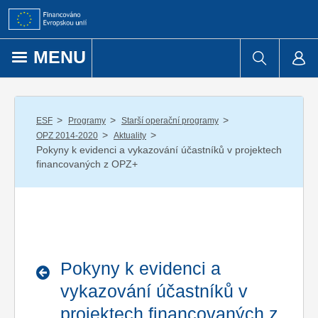
Přejít k obsahu
MENU
/
/
/
ESF
Programy
Starší operační programy
/
/
OPZ 2014-2020
Aktuality
Pokyny k evidenci a vykazování účastníků v projektech
financovaných z OPZ+
Pokyny k evidenci a
vykazování účastníků v
projektech financovaných z