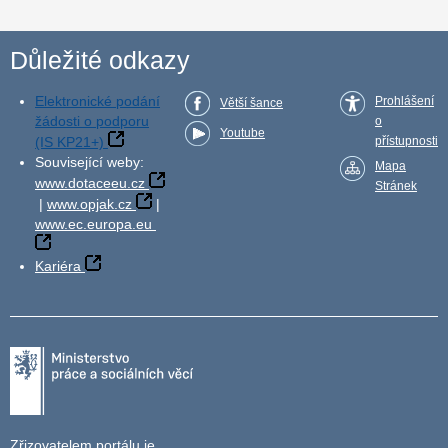
Důležité odkazy
Elektronické podání
Prohlášení
Větší šance
žádosti o podporu
o
Youtube
(IS KP21+)
přístupnosti
Související weby:
Mapa
www.dotaceeu.cz
Stránek
|
www.opjak.cz
|
www.ec.europa.eu
Kariéra
Zřizovatelem portálu je