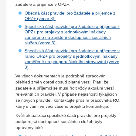
žadatele a příjemce v OPZ+:
Obecná část pravidel pro žadatele a příjemce z
OPZ+ (verze 8)
Specifická část pravidel pro žadatele a příjemce z
OPZ+ pro projekty s jednotkovými náklady
zaměřené na zajištění dostupnosti sociálních
služeb (verze 3)
Specifická část pravidel pro žadatele a příjemce v
rámci OPZ+ pro projekty s jednotkovými náklady
zaměřené na podporu školního stravování (verze
3)
Ve všech dokumentech je podrobně zpracován
přehled změn oproti dosud platné verzi. Platí, že
žadatelé a příjemci se musí řídit vždy aktuální verzí
relevantních pravidel. V případě nejasností týkajících
se nových pravidel, kontaktujte prosím pracovníka ŘO,
který s vámi ve věci vašeho projektu komunikuje.
Kvůli aktualizaci specifické části pravidel pro projekty
podporující dostupnost sociálních služeb byly
upraveny také: