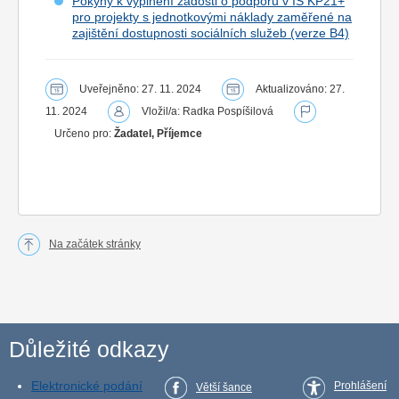
Pokyny k vyplnění žádosti o podporu v IS KP21+
pro projekty s jednotkovými náklady zaměřené na
zajištění dostupnosti sociálních služeb (verze B4)
Uveřejněno: 27. 11. 2024
Aktualizováno: 27.
11. 2024
Vložil/a: Radka Pospíšilová
Určeno pro:
Žadatel, Příjemce
Na začátek stránky
Důležité odkazy
Elektronické podání
Prohlášení
Větší šance