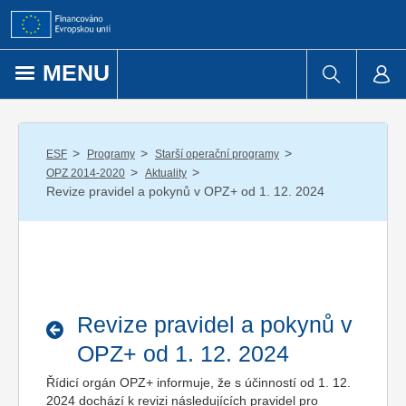
Přejít k obsahu
MENU
/
/
/
ESF
Programy
Starší operační programy
/
/
OPZ 2014-2020
Aktuality
Revize pravidel a pokynů v OPZ+ od 1. 12. 2024
Revize pravidel a pokynů v
OPZ+ od 1. 12. 2024
Řídicí orgán OPZ+ informuje, že s účinností od 1. 12.
2024 dochází k revizi následujících pravidel pro