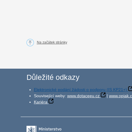
Na začátek stránky
Důležité odkazy
Elektronické podání žádosti o podporu (IS KP21+)
Související weby:
www.dotaceeu.cz
|
www.opjak.c
Kariéra