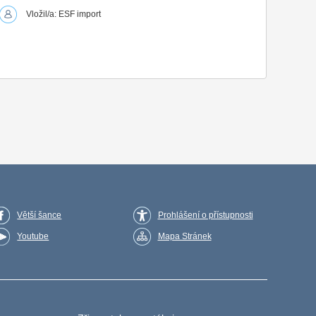
Vložil/a: ESF import
Větší šance
Prohlášení o přístupnosti
Youtube
Mapa Stránek