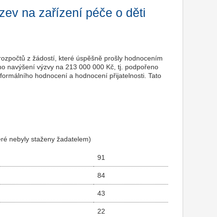
ýzev na zařízení péče o děti
rozpočtů z žádostí, které úspěšně prošly hodnocením
eno navýšení výzvy na 213 000 000 Kč, tj. podpořeno
ormálního hodnocení a hodnocení přijatelnosti. Tato
teré nebyly staženy žadatelem)
91
84
43
22