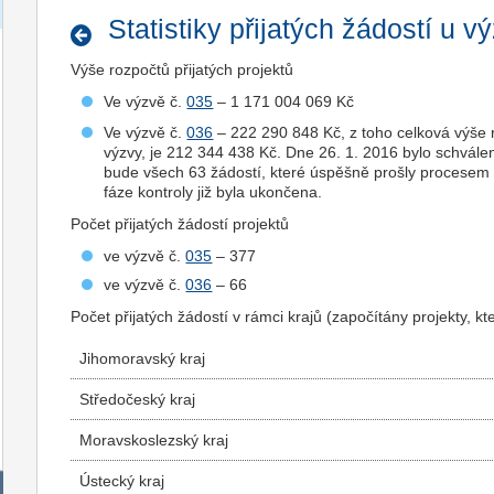
Statistiky přijatých žádostí u v
Výše rozpočtů přijatých projektů
Ve výzvě č.
035
– 1 171 004 069 Kč
Ve výzvě č.
036
– 222 290 848 Kč, z toho celková výše 
výzvy, je 212 344 438 Kč. Dne 26. 1. 2016 bylo schvál
bude všech 63 žádostí, které úspěšně prošly procesem f
fáze kontroly již byla ukončena.
Počet přijatých žádostí projektů
ve výzvě č.
035
– 377
ve výzvě č.
036
– 66
Počet přijatých žádostí v rámci krajů (započítány projekty, k
Jihomoravský kraj
Středočeský kraj
Moravskoslezský kraj
Ústecký kraj