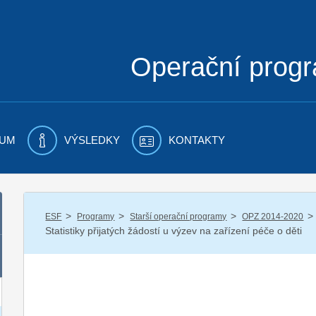
Operační prog
UM
VÝSLEDKY
KONTAKTY
/
/
/
/
ESF
Programy
Starší operační programy
OPZ 2014-2020
Statistiky přijatých žádostí u výzev na zařízení péče o děti