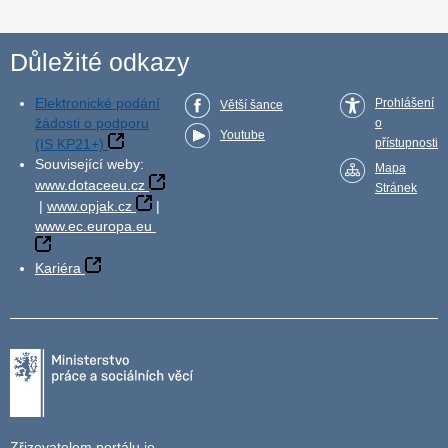
Důležité odkazy
Elektronické podání
Prohlášení
Větší šance
žádosti o podporu
o
Youtube
(IS KP21+)
přístupnosti
Související weby:
Mapa
www.dotaceeu.cz
Stránek
|
www.opjak.cz
|
www.ec.europa.eu
Kariéra
Zřizovatelem portálu je