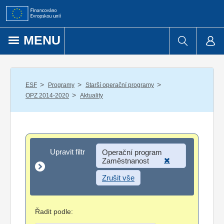
Přejít k obsahu
MENU
/
/
/
ESF
Programy
Starší operační programy
/
OPZ 2014-2020
Aktuality
Upravit filtr
Upravit filtr
Operační program
Zaměstnanost
Zrušit vše
Řadit podle: