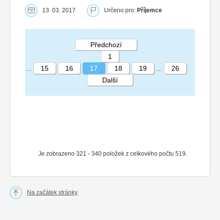
13. 03. 2017
Určeno pro:
Příjemce
Předchozí
1
...
15
16
17
18
19
...
26
Další
STRÁNKA 17 26
Je zobrazeno 321 - 340 položek z celkového počtu 519.
Na začátek stránky