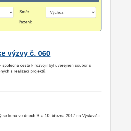
Směr
řazení:
ce výzvy č. 060
společná cesta k rozvoji! byl uveřejněn soubor s
ných s realizací projektů.
rý se koná ve dnech 9. a 10. března 2017 na Výstavišti