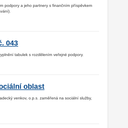
em podpory a jeho partnery s finančním příspěvkem
ávání).
č. 043
yplnění tabulek s rozdělením veřejné podpory.
ciální oblast
decký venkov, o.p.s. zaměřená na sociální služby,