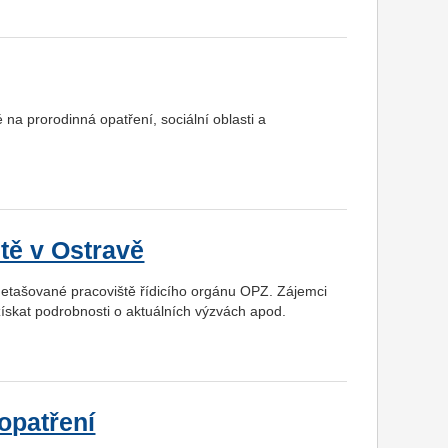
a prorodinná opatření, sociální oblasti a
tě v Ostravě
etašované pracoviště řídicího orgánu OPZ. Zájemci
ískat podrobnosti o aktuálních výzvách apod.
opatření