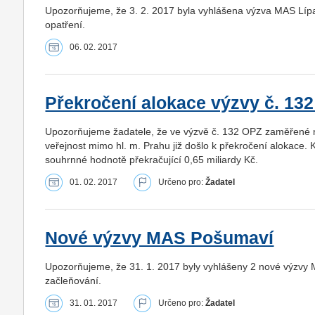
Upozorňujeme, že 3. 2. 2017 byla vyhlášena výzva MAS Lí
opatření.
06. 02. 2017
Překročení alokace výzvy č. 132
Upozorňujeme žadatele, že ve výzvě č. 132 OPZ zaměřené n
veřejnost mimo hl. m. Prahu již došlo k překročení alokace. 
souhrnné hodnotě překračující 0,65 miliardy Kč.
01. 02. 2017
Určeno pro:
Žadatel
Nové výzvy MAS Pošumaví
Upozorňujeme, že 31. 1. 2017 byly vyhlášeny 2 nové výzv
začleňování.
31. 01. 2017
Určeno pro:
Žadatel