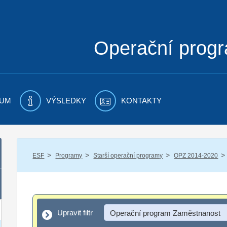
Operační prog
UM
VÝSLEDKY
KONTAKTY
/
/
/
/
ESF
Programy
Starší operační programy
OPZ 2014-2020
Upravit filtr
Upravit filtr
Operační program Zaměstnanost