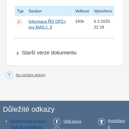
Typ
Soubor
Velikost
Vytvořeno
Informace ŘO OPZ+
193k
6.3.2025
pro MAS č. 3
22:18
Starší verze dokumentu
Na začátek stránky
Důležité odkazy
Elektronické podání
Prohlášení
Větší šance
žádosti o podporu
o