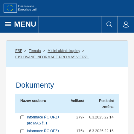
Přejít k obsahu
MENU
/
/
/
ESF
Témata
Místní akční skupiny
ČÍSLOVANÉ INFORMACE PRO MAS V OPZ+
Dokumenty
Název souboru
Velikost
Poslední
změna
Informace ŘO OPZ+
279k
6.3.2025 22:14
pro MAS č. 1
Informace ŘO OPZ+
175k
6.3.2025 22:16