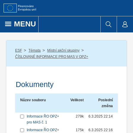
Přejít k obsahu
MENU
/
/
/
ESF
Témata
Místní akční skupiny
ČÍSLOVANÉ INFORMACE PRO MAS V OPZ+
Dokumenty
Název souboru
Velikost
Poslední
změna
Informace ŘO OPZ+
279k
6.3.2025 22:14
pro MAS č. 1
Informace ŘO OPZ+
175k
6.3.2025 22:16