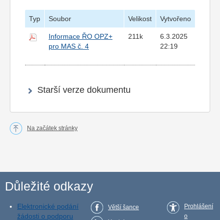
Typ
Soubor
Velikost
Vytvořeno
Informace ŘO OPZ+
211k
6.3.2025
pro MAS č. 4
22:19
Starší verze dokumentu
Na začátek stránky
Důležité odkazy
Elektronické podání
Prohlášení
Větší šance
žádosti o podporu
o