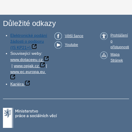
Důležité odkazy
Elektronické podání
Prohlášení
Větší šance
žádosti o podporu
o
Youtube
(IS KP21+)
přístupnosti
Související weby:
Mapa
www.dotaceeu.cz
Stránek
|
www.opjak.cz
|
www.ec.europa.eu
Kariéra