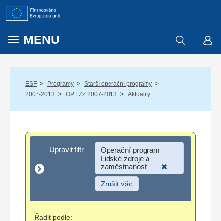
Přejít k obsahu
MENU
/
/
/
ESF
Programy
Starší operační programy
/
/
2007-2013
OP LZZ 2007-2013
Aktuality
Upravit filtr
Upravit filtr
Operační program
Lidské zdroje a
zaměstnanost
Zrušit vše
Řadit podle: