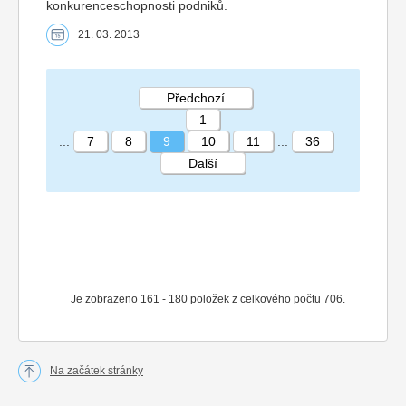
konkurenceschopnosti podniků.
21. 03. 2013
Předchozí
1
...
7
8
9
10
11
...
36
Další
STRÁNKA 9 36
Je zobrazeno 161 - 180 položek z celkového počtu 706.
Na začátek stránky