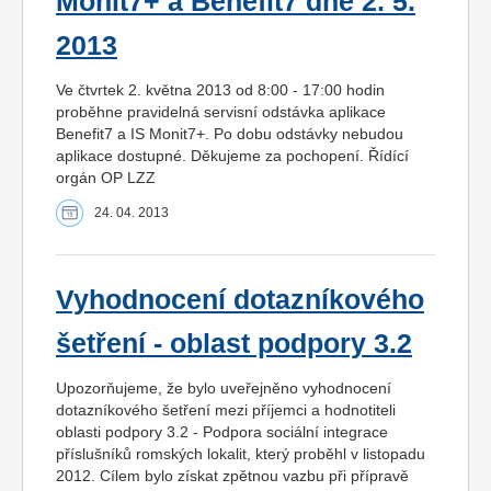
Monit7+ a Benefit7 dne 2. 5.
2013
Ve čtvrtek 2. května 2013 od 8:00 - 17:00 hodin
proběhne pravidelná servisní odstávka aplikace
Benefit7 a IS Monit7+. Po dobu odstávky nebudou
aplikace dostupné. Děkujeme za pochopení. Řídící
orgán OP LZZ
24. 04. 2013
Vyhodnocení dotazníkového
šetření - oblast podpory 3.2
Upozorňujeme, že bylo uveřejněno vyhodnocení
dotazníkového šetření mezi příjemci a hodnotiteli
oblasti podpory 3.2 - Podpora sociální integrace
příslušníků romských lokalit, který proběhl v listopadu
2012. Cílem bylo získat zpětnou vazbu při přípravě