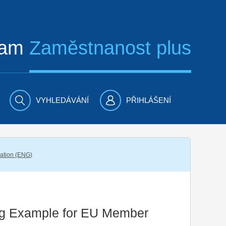
ram
Zaměstnanost plus
VYHLEDÁVÁNÍ
PŘIHLÁŠENÍ
ation (ENG)
ng Example for EU Member