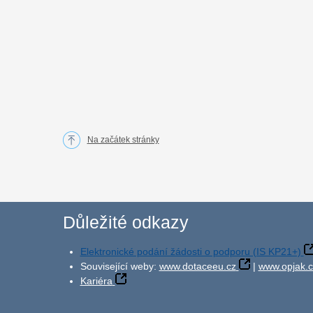
Na začátek stránky
Důležité odkazy
Elektronické podání žádosti o podporu (IS KP21+)
Související weby:
www.dotaceeu.cz
|
www.opjak.c
Kariéra