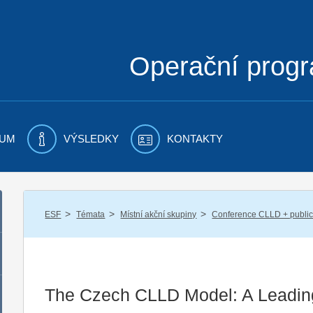
Operační prog
UM
VÝSLEDKY
KONTAKTY
/
/
/
ESF
Témata
Místní akční skupiny
Conference CLLD + public
The Czech CLLD Model: A Leadi