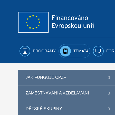
Přejít k obsahu
PROGRAMY
TÉMATA
FÓR
JAK FUNGUJE OPZ+
ZAMĚSTNÁVÁNÍ A VZDĚLÁVÁNÍ
DĚTSKÉ SKUPINY