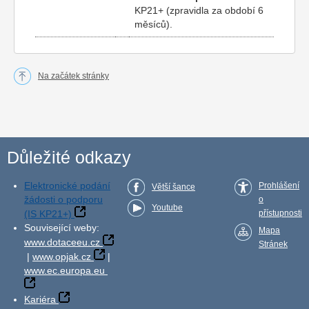
KP21+ (zpravidla za období 6
měsíců).
Na začátek stránky
Důležité odkazy
Elektronické podání
Prohlášení
Větší šance
žádosti o podporu
o
Youtube
(IS KP21+)
přístupnosti
Související weby:
Mapa
www.dotaceeu.cz
Stránek
|
www.opjak.cz
|
www.ec.europa.eu
Kariéra