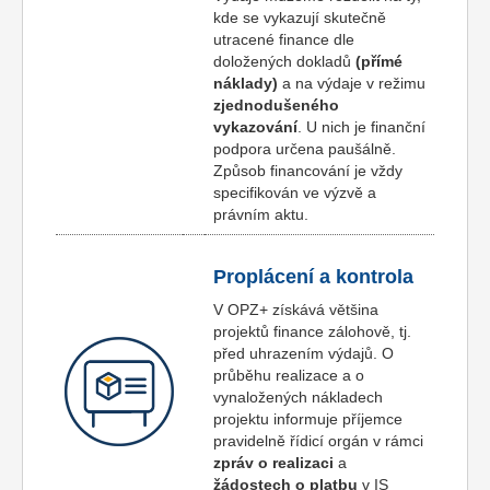
kde se vykazují skutečně
utracené finance dle
doložených dokladů
(přímé
náklady)
a na výdaje v režimu
zjednodušeného
vykazování
. U nich je finanční
podpora určena paušálně.
Způsob financování je vždy
specifikován ve výzvě a
právním aktu.
Proplácení a kontrola
V OPZ+ získává většina
projektů finance zálohově, tj.
před uhrazením výdajů. O
průběhu realizace a o
vynaložených nákladech
projektu informuje příjemce
pravidelně řídicí orgán v rámci
zpráv o realizaci
a
žádostech o platbu
v IS