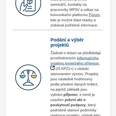
seminářů, kontakty na
pracovníky MPSV a odkaz na
komunikační platformu
Fórum
,
kde je možné klást otázky a
získávat potřebné informace.
Podání a výběr
projektů
Žádosti o dotaci se předkládají
prostřednictvím
Informačního
systému konečného příjemce
(IS KP21+) v období
stanoveném výzvou. Projekty
jsou následně hodnoceny
podle předem daných kritérií,
na jejichž základě jsou
vybráni
příjemci
, s nimiž je
uzavřen
právní akt o
poskytnutí podpory
, který
podrobně stanoví podmínky
realizace projektu, včetně jeho