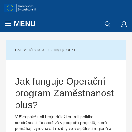
Přejít k obsahu
MENU
/
/
ESF
Témata
Jak funguje OPZ+
Jak funguje Operační
program Zaměstnanost
plus?
V Evropské unii hraje důležitou roli politika
soudržnosti. Ta spočívá v podpoře projektů, které
pomáhají vyrovnávat rozdíly ve vyspělosti regionů a