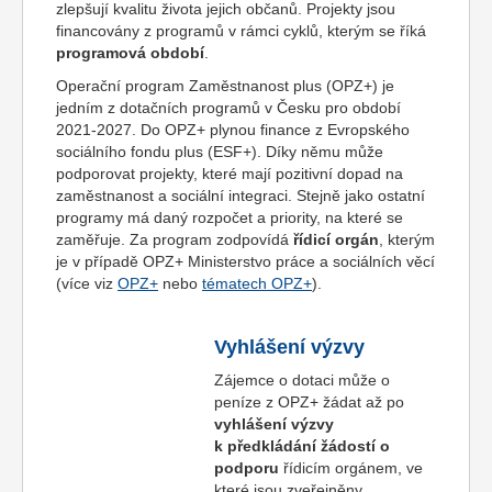
zlepšují kvalitu života jejich občanů. Projekty jsou
financovány z programů v rámci cyklů, kterým se říká
programová období
.
Operační program Zaměstnanost plus (OPZ+) je
jedním z dotačních programů v Česku pro období
2021-2027. Do OPZ+ plynou finance z Evropského
sociálního fondu plus (ESF+). Díky němu může
podporovat projekty, které mají pozitivní dopad na
zaměstnanost a sociální integraci. Stejně jako ostatní
programy má daný rozpočet a priority, na které se
zaměřuje. Za program zodpovídá
řídicí orgán
, kterým
je v případě OPZ+ Ministerstvo práce a sociálních věcí
(více viz
OPZ+
nebo
tématech OPZ+
).
Vyhlášení výzvy
Zájemce o dotaci může o
peníze z OPZ+ žádat až po
vyhlášení výzvy
k předkládání žádostí o
podporu
řídicím orgánem, ve
které jsou zveřejněny