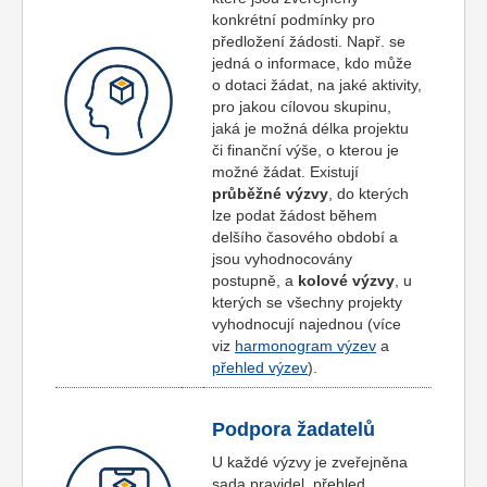
konkrétní podmínky pro
předložení žádosti. Např. se
jedná o informace, kdo může
o dotaci žádat, na jaké aktivity,
pro jakou cílovou skupinu,
jaká je možná délka projektu
či finanční výše, o kterou je
možné žádat. Existují
průběžné výzvy
, do kterých
lze podat žádost během
delšího časového období a
jsou vyhodnocovány
postupně, a
kolové výzvy
, u
kterých se všechny projekty
vyhodnocují najednou (více
viz
harmonogram výzev
a
přehled výzev
).
Podpora žadatelů
U každé výzvy je zveřejněna
sada pravidel, přehled