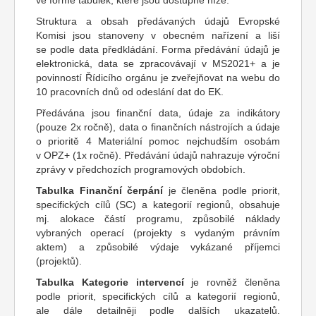
ve formě tabulek, které jsou dostupné níže.
Struktura a obsah předávaných údajů Evropské
Komisi jsou stanoveny v obecném nařízení a liší
se podle data předkládání. Forma předávání údajů je
elektronická, data se zpracovávají v MS2021+ a je
povinností Řídicího orgánu je zveřejňovat na webu do
10 pracovních dnů od odeslání dat do EK.
Předávána jsou finanční data, údaje za indikátory
(pouze 2x ročně), data o finančních nástrojích a údaje
o prioritě 4 Materiální pomoc nejchudším osobám
v OPZ+ (1x ročně). Předávání údajů nahrazuje výroční
zprávy v předchozích programových obdobích.
Tabulka Finanční čerpání
je členěna podle priorit,
specifických cílů (SC) a kategorií regionů, obsahuje
mj. alokace částí programu, způsobilé náklady
vybraných operací (projekty s vydaným právním
aktem) a způsobilé výdaje vykázané příjemci
(projektů).
Tabulka Kategorie intervencí
je rovněž členěna
podle priorit, specifických cílů a kategorií regionů,
ale dále detailněji podle dalších ukazatelů.