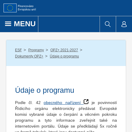
Přejít k obsahu
MENU
/
/
/
ESF
Programy
OPZ+ 2021-2027
/
Dokumenty OPZ+
Údaje o programu
Údaje o programu
Podle čl. 42
obecného nařízení
je povinností
Řídicího orgánu elektronicky předávat Evropské
komisi vybrané údaje o čerpání a věcném pokroku
programu a tyto informace zveřejnit také na
internetovém portálu. Údaje se předkládají 5x ročně