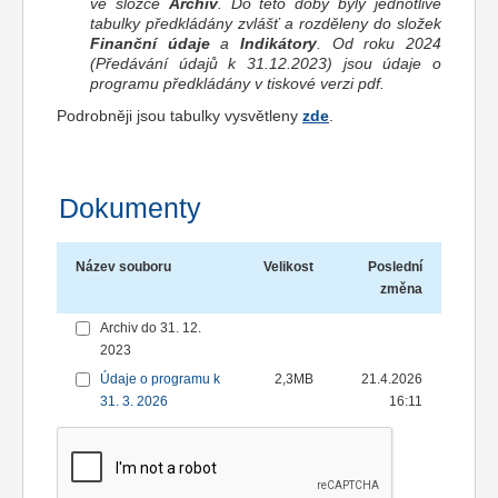
ve složce
Archiv
. Do této doby byly jednotlivé
tabulky předkládány zvlášť a rozděleny do složek
Finanční údaje
a
Indikátory
. Od roku 2024
(Předávání údajů k 31.12.2023) jsou údaje o
programu předkládány v tiskové verzi pdf.
Podrobněji jsou tabulky vysvětleny
zde
.
Dokumenty
Název souboru
Velikost
Poslední
změna
Archiv do 31. 12.
2023
Údaje o programu k
2,3MB
21.4.2026
31. 3. 2026
16:11