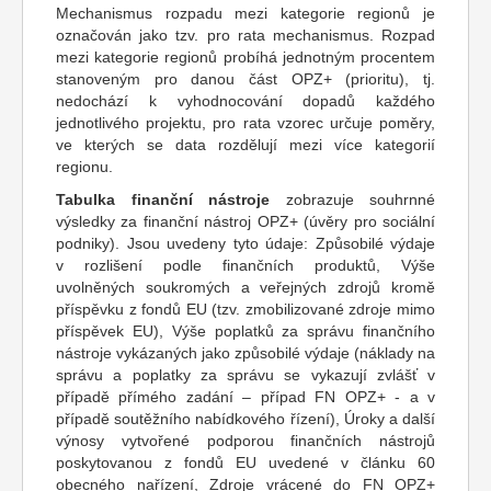
Mechanismus rozpadu mezi kategorie regionů je
označován jako tzv. pro rata mechanismus. Rozpad
mezi kategorie regionů probíhá jednotným procentem
stanoveným pro danou část OPZ+ (prioritu), tj.
nedochází k vyhodnocování dopadů každého
jednotlivého projektu, pro rata vzorec určuje poměry,
ve kterých se data rozdělují mezi více kategorií
regionu.
Tabulka finanční nástroje
zobrazuje souhrnné
výsledky za finanční nástroj OPZ+ (úvěry pro sociální
podniky). Jsou uvedeny tyto údaje: Způsobilé výdaje
v rozlišení podle finančních produktů, Výše
uvolněných soukromých a veřejných zdrojů kromě
příspěvku z fondů EU (tzv. zmobilizované zdroje mimo
příspěvek EU), Výše poplatků za správu finančního
nástroje vykázaných jako způsobilé výdaje (náklady na
správu a poplatky za správu se vykazují zvlášť v
případě přímého zadání – případ FN OPZ+ - a v
případě soutěžního nabídkového řízení), Úroky a další
výnosy vytvořené podporou finančních nástrojů
poskytovanou z fondů EU uvedené v článku 60
obecného nařízení, Zdroje vrácené do FN OPZ+