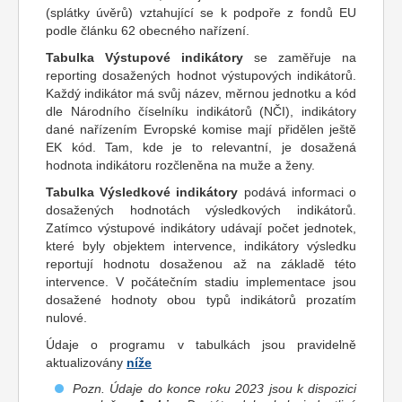
(splátky úvěrů) vztahující se k podpoře z fondů EU
podle článku 62 obecného nařízení.
Tabulka Výstupové indikátory
se zaměřuje na
reporting dosažených hodnot výstupových indikátorů.
Každý indikátor má svůj název, měrnou jednotku a kód
dle Národního číselníku indikátorů (NČI), indikátory
dané nařízením Evropské komise mají přidělen ještě
EK kód. Tam, kde je to relevantní, je dosažená
hodnota indikátoru rozčleněna na muže a ženy.
Tabulka Výsledkové indikátory
podává informaci o
dosažených hodnotách výsledkových indikátorů.
Zatímco výstupové indikátory udávají počet jednotek,
které byly objektem intervence, indikátory výsledku
reportují hodnotu dosaženou až na základě této
intervence. V počátečním stadiu implementace jsou
dosažené hodnoty obou typů indikátorů prozatím
nulové.
Údaje o programu v tabulkách jsou pravidelně
aktualizovány
níže
Pozn. Údaje do konce roku 2023 jsou k dispozici