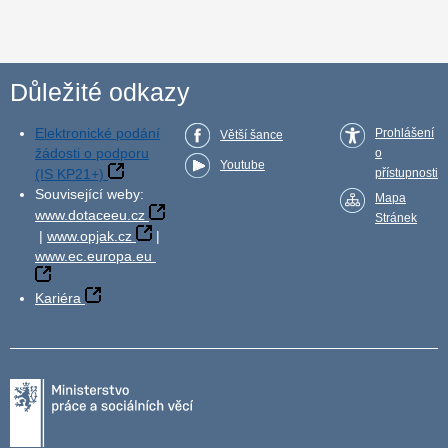
Důležité odkazy
Elektronické podání
Prohlášení
Větší šance
žádosti o podporu
o
Youtube
(IS KP21+)
přístupnosti
Související weby:
Mapa
www.dotaceeu.cz
Stránek
|
www.opjak.cz
|
www.ec.europa.eu
Kariéra