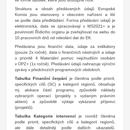
ve formě tabulek, které jsou dostupné níže.
Struktura a obsah předávaných údajů Evropské
Komisi jsou stanoveny v obecném nařízení a liší
se podle data předkládání. Forma předávání údajů je
elektronická, data se zpracovávají v MS2021+ a je
povinností Řídicího orgánu je zveřejňovat na webu do
10 pracovních dnů od odeslání dat do EK.
Předávána jsou finanční data, údaje za indikátory
(pouze 2x ročně), data o finančních nástrojích a údaje
o prioritě 4 Materiální pomoc nejchudším osobám
v OPZ+ (1x ročně). Předávání údajů nahrazuje výroční
zprávy v předchozích programových obdobích.
Tabulka Finanční čerpání
je členěna podle priorit,
specifických cílů (SC) a kategorií regionů, obsahuje
mj. alokace částí programu, způsobilé náklady
vybraných operací (projekty s vydaným právním
aktem) a způsobilé výdaje vykázané příjemci
(projektů).
Tabulka Kategorie intervencí
je rovněž členěna
podle priorit, specifických cílů a kategorií regionů,
ale dále detailněji podle dalších ukazatelů.