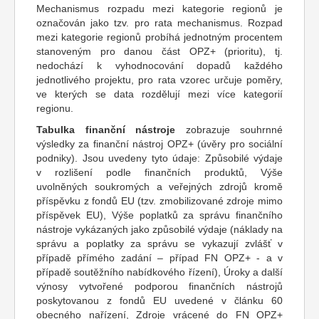
Mechanismus rozpadu mezi kategorie regionů je
označován jako tzv. pro rata mechanismus. Rozpad
mezi kategorie regionů probíhá jednotným procentem
stanoveným pro danou část OPZ+ (prioritu), tj.
nedochází k vyhodnocování dopadů každého
jednotlivého projektu, pro rata vzorec určuje poměry,
ve kterých se data rozdělují mezi více kategorií
regionu.
Tabulka finanční nástroje
zobrazuje souhrnné
výsledky za finanční nástroj OPZ+ (úvěry pro sociální
podniky). Jsou uvedeny tyto údaje: Způsobilé výdaje
v rozlišení podle finančních produktů, Výše
uvolněných soukromých a veřejných zdrojů kromě
příspěvku z fondů EU (tzv. zmobilizované zdroje mimo
příspěvek EU), Výše poplatků za správu finančního
nástroje vykázaných jako způsobilé výdaje (náklady na
správu a poplatky za správu se vykazují zvlášť v
případě přímého zadání – případ FN OPZ+ - a v
případě soutěžního nabídkového řízení), Úroky a další
výnosy vytvořené podporou finančních nástrojů
poskytovanou z fondů EU uvedené v článku 60
obecného nařízení, Zdroje vrácené do FN OPZ+