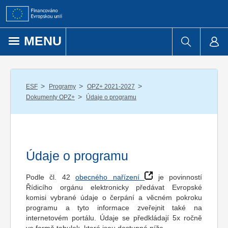
Přejít k obsahu
MENU
/
/
/
ESF
Programy
OPZ+ 2021-2027
/
Dokumenty OPZ+
Údaje o programu
Údaje o programu
Podle čl. 42
obecného nařízení
je povinností
Řídicího orgánu elektronicky předávat Evropské
komisi vybrané údaje o čerpání a věcném pokroku
programu a tyto informace zveřejnit také na
internetovém portálu. Údaje se předkládají 5x ročně