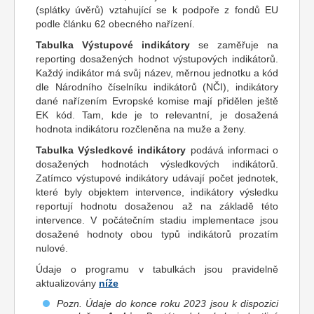
(splátky úvěrů) vztahující se k podpoře z fondů EU
podle článku 62 obecného nařízení.
Tabulka Výstupové indikátory
se zaměřuje na
reporting dosažených hodnot výstupových indikátorů.
Každý indikátor má svůj název, měrnou jednotku a kód
dle Národního číselníku indikátorů (NČI), indikátory
dané nařízením Evropské komise mají přidělen ještě
EK kód. Tam, kde je to relevantní, je dosažená
hodnota indikátoru rozčleněna na muže a ženy.
Tabulka Výsledkové indikátory
podává informaci o
dosažených hodnotách výsledkových indikátorů.
Zatímco výstupové indikátory udávají počet jednotek,
které byly objektem intervence, indikátory výsledku
reportují hodnotu dosaženou až na základě této
intervence. V počátečním stadiu implementace jsou
dosažené hodnoty obou typů indikátorů prozatím
nulové.
Údaje o programu v tabulkách jsou pravidelně
aktualizovány
níže
Pozn. Údaje do konce roku 2023 jsou k dispozici