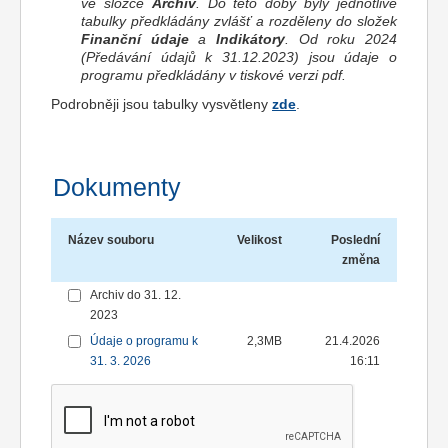
ve složce
Archiv
. Do této doby byly jednotlivé
tabulky předkládány zvlášť a rozděleny do složek
Finanční údaje
a
Indikátory
. Od roku 2024
(Předávání údajů k 31.12.2023) jsou údaje o
programu předkládány v tiskové verzi pdf.
Podrobněji jsou tabulky vysvětleny
zde
.
Dokumenty
Název souboru
Velikost
Poslední
změna
Archiv do 31. 12.
2023
Údaje o programu k
2,3MB
21.4.2026
31. 3. 2026
16:11