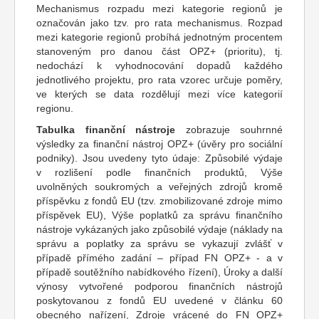
Mechanismus rozpadu mezi kategorie regionů je
označován jako tzv. pro rata mechanismus. Rozpad
mezi kategorie regionů probíhá jednotným procentem
stanoveným pro danou část OPZ+ (prioritu), tj.
nedochází k vyhodnocování dopadů každého
jednotlivého projektu, pro rata vzorec určuje poměry,
ve kterých se data rozdělují mezi více kategorií
regionu.
Tabulka finanční nástroje
zobrazuje souhrnné
výsledky za finanční nástroj OPZ+ (úvěry pro sociální
podniky). Jsou uvedeny tyto údaje: Způsobilé výdaje
v rozlišení podle finančních produktů, Výše
uvolněných soukromých a veřejných zdrojů kromě
příspěvku z fondů EU (tzv. zmobilizované zdroje mimo
příspěvek EU), Výše poplatků za správu finančního
nástroje vykázaných jako způsobilé výdaje (náklady na
správu a poplatky za správu se vykazují zvlášť v
případě přímého zadání – případ FN OPZ+ - a v
případě soutěžního nabídkového řízení), Úroky a další
výnosy vytvořené podporou finančních nástrojů
poskytovanou z fondů EU uvedené v článku 60
obecného nařízení, Zdroje vrácené do FN OPZ+