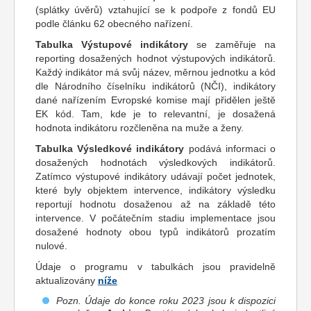
(splátky úvěrů) vztahující se k podpoře z fondů EU
podle článku 62 obecného nařízení.
Tabulka Výstupové indikátory
se zaměřuje na
reporting dosažených hodnot výstupových indikátorů.
Každý indikátor má svůj název, měrnou jednotku a kód
dle Národního číselníku indikátorů (NČI), indikátory
dané nařízením Evropské komise mají přidělen ještě
EK kód. Tam, kde je to relevantní, je dosažená
hodnota indikátoru rozčleněna na muže a ženy.
Tabulka Výsledkové indikátory
podává informaci o
dosažených hodnotách výsledkových indikátorů.
Zatímco výstupové indikátory udávají počet jednotek,
které byly objektem intervence, indikátory výsledku
reportují hodnotu dosaženou až na základě této
intervence. V počátečním stadiu implementace jsou
dosažené hodnoty obou typů indikátorů prozatím
nulové.
Údaje o programu v tabulkách jsou pravidelně
aktualizovány
níže
Pozn. Údaje do konce roku 2023 jsou k dispozici