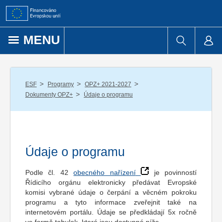
Přejít k obsahu
MENU
/
/
/
ESF
Programy
OPZ+ 2021-2027
/
Dokumenty OPZ+
Údaje o programu
Údaje o programu
Podle čl. 42
obecného nařízení
je povinností
Řídicího orgánu elektronicky předávat Evropské
komisi vybrané údaje o čerpání a věcném pokroku
programu a tyto informace zveřejnit také na
internetovém portálu. Údaje se předkládají 5x ročně