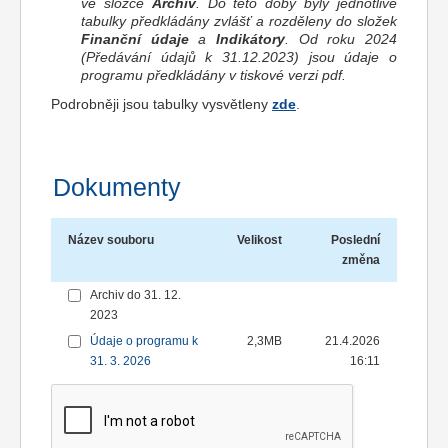
ve složce
Archiv
. Do této doby byly jednotlivé
tabulky předkládány zvlášť a rozděleny do složek
Finanční údaje
a
Indikátory
. Od roku 2024
(Předávání údajů k 31.12.2023) jsou údaje o
programu předkládány v tiskové verzi pdf.
Podrobněji jsou tabulky vysvětleny
zde
.
Dokumenty
Název souboru
Velikost
Poslední
změna
Archiv do 31. 12.
2023
Údaje o programu k
2,3MB
21.4.2026
31. 3. 2026
16:11