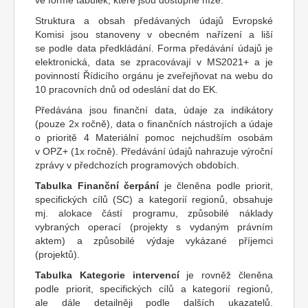
ve formě tabulek, které jsou dostupné níže.
Struktura a obsah předávaných údajů Evropské
Komisi jsou stanoveny v obecném nařízení a liší
se podle data předkládání. Forma předávání údajů je
elektronická, data se zpracovávají v MS2021+ a je
povinností Řídicího orgánu je zveřejňovat na webu do
10 pracovních dnů od odeslání dat do EK.
Předávána jsou finanční data, údaje za indikátory
(pouze 2x ročně), data o finančních nástrojích a údaje
o prioritě 4 Materiální pomoc nejchudším osobám
v OPZ+ (1x ročně). Předávání údajů nahrazuje výroční
zprávy v předchozích programových obdobích.
Tabulka Finanční čerpání
je členěna podle priorit,
specifických cílů (SC) a kategorií regionů, obsahuje
mj. alokace částí programu, způsobilé náklady
vybraných operací (projekty s vydaným právním
aktem) a způsobilé výdaje vykázané příjemci
(projektů).
Tabulka Kategorie intervencí
je rovněž členěna
podle priorit, specifických cílů a kategorií regionů,
ale dále detailněji podle dalších ukazatelů.