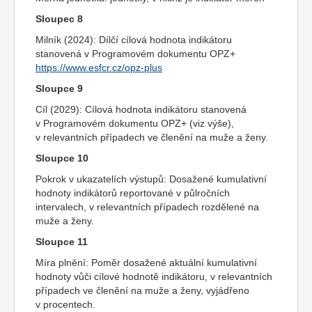
Sloupec 8
Milník (2024): Dílčí cílová hodnota indikátoru
stanovená v Programovém dokumentu OPZ+
https://www.esfcr.cz/opz-plus
Sloupce 9
Cíl (2029): Cílová hodnota indikátoru stanovená
v Programovém dokumentu OPZ+ (viz výše),
v relevantních případech ve členění na muže a ženy.
Sloupce 10
Pokrok v ukazatelích výstupů: Dosažené kumulativní
hodnoty indikátorů reportované v půlročních
intervalech, v relevantních případech rozdělené na
muže a ženy.
Sloupce 11
Míra plnění: Poměr dosažené aktuální kumulativní
hodnoty vůči cílové hodnotě indikátoru, v relevantních
případech ve členění na muže a ženy, vyjádřeno
v procentech.