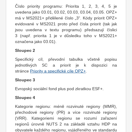
Číslo priority programu: Priorita 1, 2, 3, 4, 5 je
uvedena jako 03.01, 03.02, 03.03, 03.04, 03.05. OPZ+
má v MS2021+ přidělené číslo „3“. Kódy priorit OPZ+
evidované v MS2021 proto před čísla priorit (tak jak
jsou uvedena v textu programu) předsazují číslici
3 (např. priorita 1 je v důsledku toho v MS2021+
označena jako 03.01).
Sloupec 2
Specifický cíl, převodní tabulka včetně popisu
jednotlivých SC a priorit je k dispozici na
stránce
Priority a specifické cíle OPZ+
.
Sloupec 3
Evropský sociální fond plus pod zkratkou ESF+.
Sloupec 4
Kategorie regionu: méně rozvinuté regiony (MMR),
přechodové regiony (PR) a více rozvinuté regiony
(VRR). Kategoriemi regionu se rozumí zařazení
regionů úrovně NUTS 2 na základě vztahu HDP na
obyvatele každého regionu, vyjádřeného ve standardu