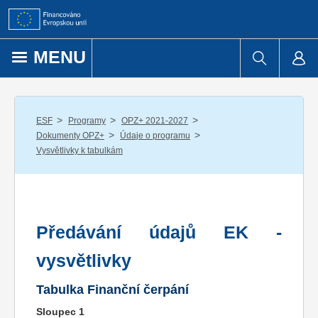
Přejít k obsahu
MENU
/
/
/
ESF
Programy
OPZ+ 2021-2027
/
/
Dokumenty OPZ+
Údaje o programu
Vysvětlivky k tabulkám
Předávání údajů EK -
vysvětlivky
Tabulka Finanční čerpání
Sloupec 1