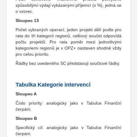
způsobilými výdaji vykázanými příjemci (v %), jedná se
o vzorec.
Sloupec 13
Počet vybraných operací, jeden projekt dělí podle pro
rata do tří kategorií regionů, celkový součet odpovídá
počtu projektů. Pro rata poměr mezi jednotlivými
kategoriemi regionů je v OPZ+ nastaven shodně vždy
pro celou prioritu.
Řádky bez uvedeného SC představují součtové řádky.
Tabulka Kategorie intervencí
Sloupec A
Číslo priority: analogicky jako v Tabulce Finanční
čerpání.
Sloupec B
Specifický cíl: analogicky jako v Tabulce Finanční
čerpání.