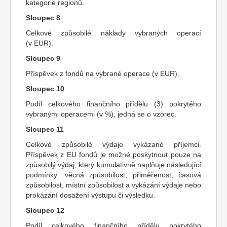
kategorie regionů.
Sloupec 8
Celkové způsobilé náklady vybraných operací
(v EUR).
Sloupec 9
Příspěvek z fondů na vybrané operace (v EUR).
Sloupec 10
Podíl celkového finančního přídělu (3) pokrytého
vybranými operacemi (v %), jedná se o vzorec.
Sloupec 11
Celkové způsobilé výdaje vykázané příjemci.
Příspěvek z EU fondů je možné poskytnout pouze na
způsobilý výdaj, který kumulativně naplňuje následující
podmínky: věcná způsobilost, přiměřenost, časová
způsobilost, místní způsobilost a vykázání výdaje nebo
prokázání dosažení výstupu či výsledku.
Sloupec 12
Podíl celkového finančního přídělu pokrytého