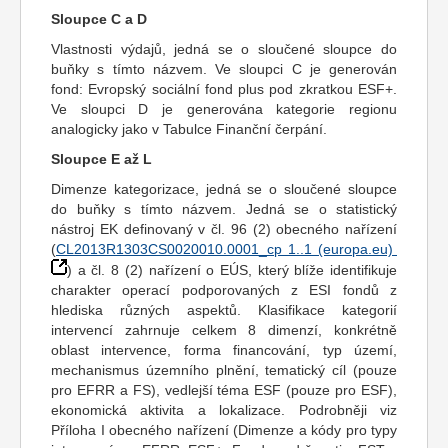
Sloupce C a D
Vlastnosti výdajů, jedná se o sloučené sloupce do
buňky s tímto názvem. Ve sloupci C je generován
fond: Evropský sociální fond plus pod zkratkou ESF+.
Ve sloupci D je generována kategorie regionu
analogicky jako v Tabulce Finanční čerpání.
Sloupce E až L
Dimenze kategorizace, jedná se o sloučené sloupce
do buňky s tímto názvem. Jedná se o statistický
nástroj EK definovaný v čl. 96 (2) obecného nařízení
(
CL2013R1303CS0020010.0001_cp 1..1 (europa.eu)
) a čl. 8 (2) nařízení o EÚS, který blíže identifikuje
charakter operací podporovaných z ESI fondů z
hlediska různých aspektů. Klasifikace kategorií
intervencí zahrnuje celkem 8 dimenzí, konkrétně
oblast intervence, forma financování, typ území,
mechanismus územního plnění, tematický cíl (pouze
pro EFRR a FS), vedlejší téma ESF (pouze pro ESF),
ekonomická aktivita a lokalizace. Podrobněji viz
Příloha I obecného nařízení (Dimenze a kódy pro typy