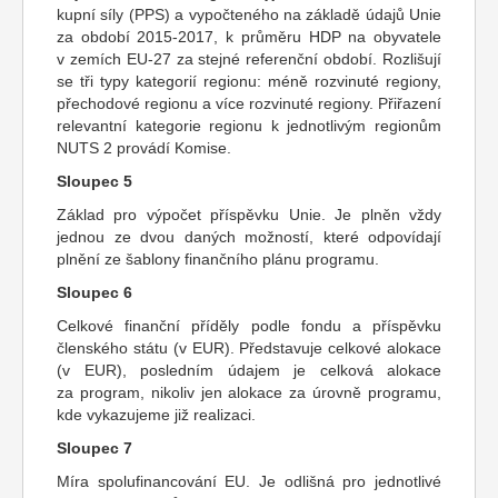
kupní síly (PPS) a vypočteného na základě údajů Unie
za období 2015-2017, k průměru HDP na obyvatele
v zemích EU-27 za stejné referenční období. Rozlišují
se tři typy kategorií regionu: méně rozvinuté regiony,
přechodové regionu a více rozvinuté regiony. Přiřazení
relevantní kategorie regionu k jednotlivým regionům
NUTS 2 provádí Komise.
Sloupec 5
Základ pro výpočet příspěvku Unie. Je plněn vždy
jednou ze dvou daných možností, které odpovídají
plnění ze šablony finančního plánu programu.
Sloupec 6
Celkové finanční příděly podle fondu a příspěvku
členského státu (v EUR). Představuje celkové alokace
(v EUR), posledním údajem je celková alokace
za program, nikoliv jen alokace za úrovně programu,
kde vykazujeme již realizaci.
Sloupec 7
Míra spolufinancování EU. Je odlišná pro jednotlivé