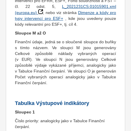
intervencí pro EFRR, ESF+, Fond soudržnosti a FST –
čl. 22 odst. 5,
L_2021231CS.01015901.xml
(europa.eu)
, nebo viz stránka
Dimenze a kódy pro
typy intervencí pro ESF+
, kde jsou uvedeny pouze
kódy relevantní pro ESF+, tj. cíl 4.
Sloupce M až O
Finanční údaje, jedná se o sloučené sloupce do buňky
s tímto názvem. Ve sloupci M jsou generovány
Celkové způsobilé náklady vybraných operací
(v EUR). Ve sloupci N jsou generovány Celkové
způsobilé výdaje vykázané příjemci, analogicky jako
v Tabulce Finanční čerpání. Ve sloupci O je generován
Počet vybraných operací analogicky jako v Tabulce
Finanční čerpání.
Tabulka Výstupové indikátory
Sloupec 1
Číslo priority: analogicky jako v Tabulce Finanční
čerpání.