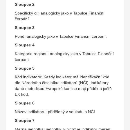
Sloupce 2
Specifický cíl: analogicky jako v Tabulce Finanční
čerpání.
Sloupce 3
Fond: analogicky jako v Tabulce Finanční čerpání.
Sloupec 4
Kategorie regionu: analogicky jako v Tabulce Finanční
čerpání.
Sloupce 5
Kód indikátoru: Každý indikátor má identifikační kód
dle Národního číselníku indikátorů (NČI), indikátory
dané metodikou Evropské komise mají přidělen ještě
EK kód.
Sloupec 6
Název indikátoru: přidělený v souladu s NČI
Sloupec 7
Měrná jednotka: jednotky, v nichž je indikátor měřen