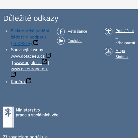
Důležité odkazy
Elektronické podání
Prohlášení
Větší šance
žádosti o podporu
o
Youtube
(IS KP21+)
přístupnosti
Související weby:
Mapa
www.dotaceeu.cz
Stránek
|
www.opjak.cz
|
www.ec.europa.eu
Kariéra
Zřizovatelem portálu je