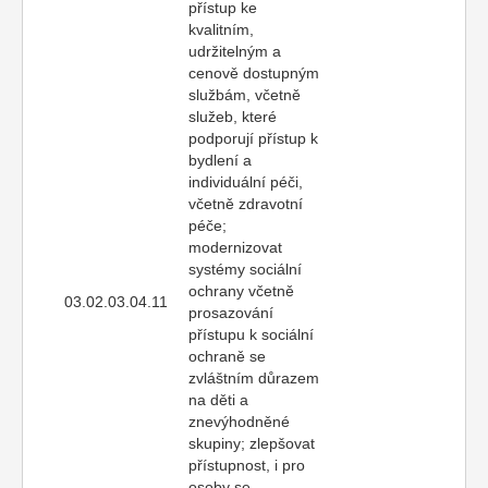
přístup ke
kvalitním,
udržitelným a
cenově dostupným
službám, včetně
služeb, které
podporují přístup k
bydlení a
individuální péči,
včetně zdravotní
péče;
modernizovat
systémy sociální
ochrany včetně
03.02.03.04.11
prosazování
přístupu k sociální
ochraně se
zvláštním důrazem
na děti a
znevýhodněné
skupiny; zlepšovat
přístupnost, i pro
osoby se