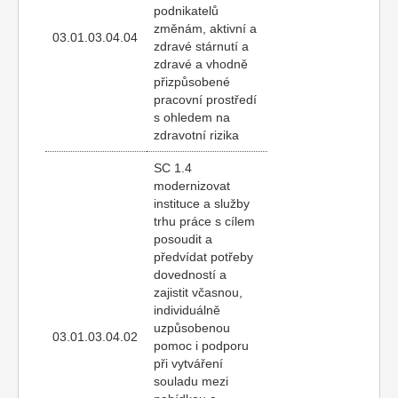
podnikatelů
změnám, aktivní a
03.01.03.04.04
zdravé stárnutí a
zdravé a vhodně
přizpůsobené
pracovní prostředí
s ohledem na
zdravotní rizika
SC 1.4
modernizovat
instituce a služby
trhu práce s cílem
posoudit a
předvídat potřeby
dovedností a
zajistit včasnou,
individuálně
uzpůsobenou
03.01.03.04.02
pomoc i podporu
při vytváření
souladu mezi