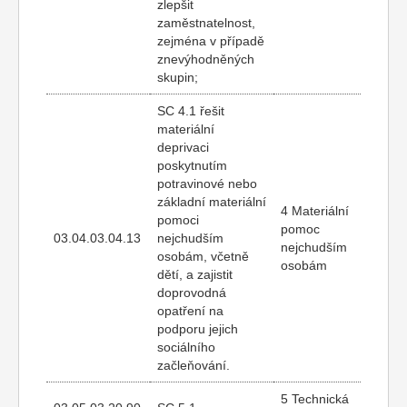
zlepšit
zaměstnatelnost,
zejména v případě
znevýhodněných
skupin;
SC 4.1 řešit
materiální
deprivaci
poskytnutím
potravinové nebo
základní materiální
4 Materiální
pomoci
pomoc
03.04.03.04.13
nejchudším
nejchudším
osobám, včetně
osobám
dětí, a zajistit
doprovodná
opatření na
podporu jejich
sociálního
začleňování.
5 Technická