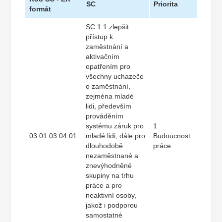
SC
Priorita
formát
SC 1.1 zlepšit
přístup k
zaměstnání a
aktivačním
opatřením pro
všechny uchazeče
o zaměstnání,
zejména mladé
lidi, především
prováděním
systému záruk pro
1
03.01.03.04.01
mladé lidi, dále pro
Budoucnost
dlouhodobě
práce
nezaměstnané a
znevýhodněné
skupiny na trhu
práce a pro
neaktivní osoby,
jakož i podporou
samostatné