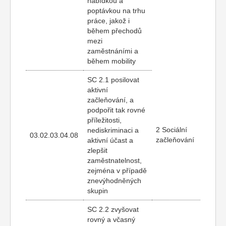
nabídkou a
poptávkou na trhu
práce, jakož i
během přechodů
mezi
zaměstnáními a
během mobility
SC 2.1 posilovat
aktivní
začleňování, a
podpořit tak rovné
příležitosti,
2 Sociální
nediskriminaci a
03.02.03.04.08
začleňování
aktivní účast a
zlepšit
zaměstnatelnost,
zejména v případě
znevýhodněných
skupin
SC 2.2 zvyšovat
rovný a včasný