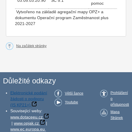
03.05.03.20.90
SC 5.1
pomoc
Vytvořeno na základě agregační mapy OPZ+ a
dokumentu Operační program Zaměstnanost plus
2021-2027
Na začátek stránky
Důležité odkazy
Elektronické podání
Prohlášení
Větší šance
žádosti o podporu
o
Youtube
(IS KP21+)
přístupnosti
Související weby:
Mapa
www.dotaceeu.cz
Stránek
|
www.opjak.cz
|
www.ec.europa.eu