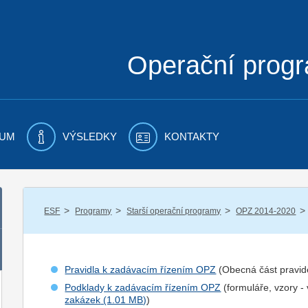
Operační prog
UM
VÝSLEDKY
KONTAKTY
/
/
/
/
ESF
Programy
Starší operační programy
OPZ 2014-2020
Pravidla k zadávacím řízením OPZ
(Obecná část pravid
Podklady k zadávacím řízením OPZ
(formuláře, vzory -
zakázek
)