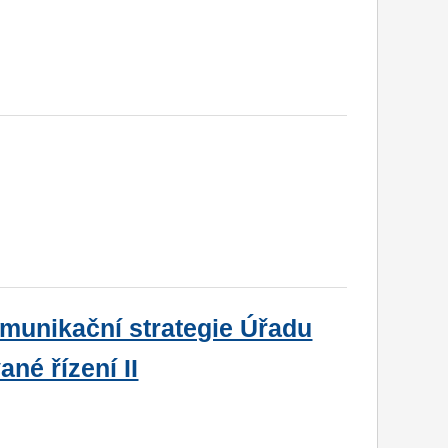
omunikační strategie Úřadu
né řízení II