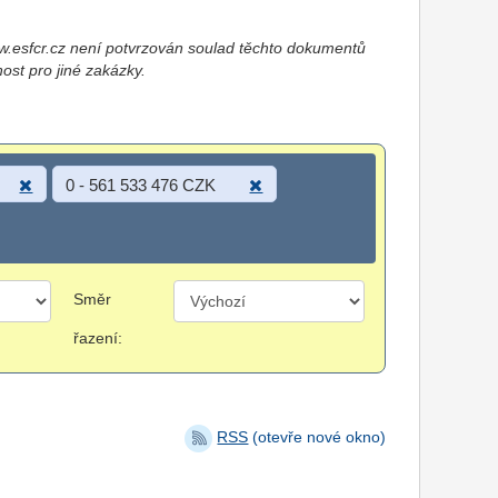
esfcr.cz není potvrzován soulad těchto dokumentů
nost pro jiné zakázky.
0 - 561 533 476 CZK
Směr
řazení:
RSS
(otevře nové okno)