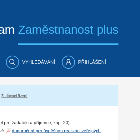
ram
Zaměstnanost plus
VYHLEDÁVÁNÍ
PŘIHLÁŠENÍ
Zadávací řízení
el pro
žadatel
e a
příjemce
, kap. 20)
 vč.
doporučení pro úspěšnou realizaci veřejných