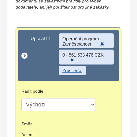
dokumentů se závaznými pravidly pro výběr
dodavatele, ani její použitelnost pro jiné zakázky.
Upravit filtr
Upravit filtr
Operační program
Zaměstnanost
0 - 561 533 476 CZK
Zrušit vše
Řadit podle:
Směr
řazení: