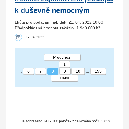
k duševně nemocným
Lhůta pro podávání nabídek: 21. 04. 2022 10:00
Předpokládaná hodnota zakázky: 1 940 000 Kč
05. 04. 2022
Předchozí
1
...
6
7
8
9
10
...
153
Další
STRÁNKA 8 153
Je zobrazeno 141 - 160 položek z celkového počtu 3 059.