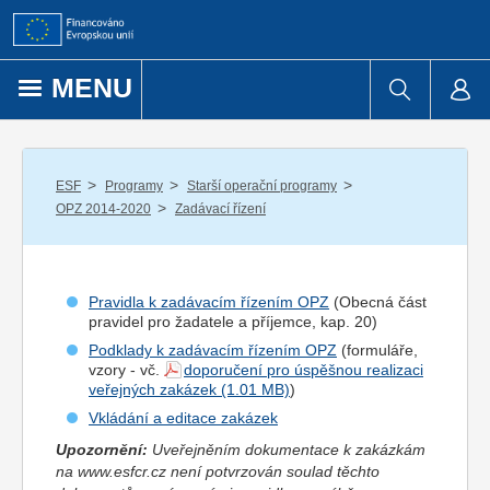
Přejít k obsahu
MENU
/
/
/
ESF
Programy
Starší operační programy
/
OPZ 2014-2020
Zadávací řízení
Pravidla k zadávacím řízením OPZ
(Obecná část
pravidel pro
žadatel
e a
příjemce
, kap. 20)
Podklady k zadávacím řízením OPZ
(formuláře,
vzory - vč.
doporučení pro úspěšnou realizaci
veřejných zakázek
)
Vkládání a editace zakázek
Upozornění:
Uveřejněním dokumentace k zakázkám
na www.esfcr.cz není potvrzován soulad těchto