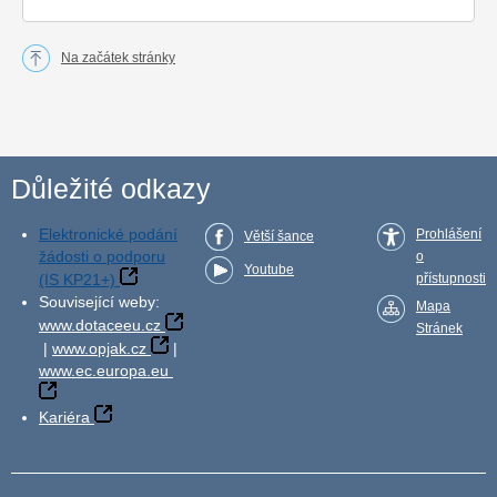
Na začátek stránky
Důležité odkazy
Elektronické podání
Prohlášení
Větší šance
žádosti o podporu
o
Youtube
(IS KP21+)
přístupnosti
Související weby:
Mapa
www.dotaceeu.cz
Stránek
|
www.opjak.cz
|
www.ec.europa.eu
Kariéra