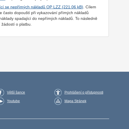
jící se nepřímých nákladů OP LZZ
. Cílem
e často dopouští při vykazování přímých nákladů
i náklady spadající do nepřímých nákladů. To následně
žádostí o platbu.
Větší šance
Prohlášení o přístupnosti
Youtube
Mapa Stránek