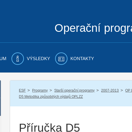
Operační prog
UM
VÝSLEDKY
KONTAKTY
/
/
/
/
ESF
Programy
Starší operační programy
2007-2013
OP 
D5 Metodika způsobilých výdajů OPLZZ
Příručka D5