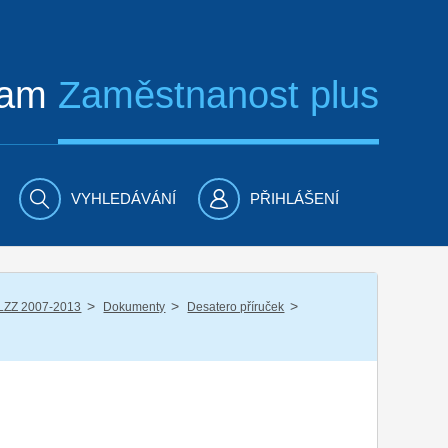
ram
Zaměstnanost plus
VYHLEDÁVÁNÍ
PŘIHLÁŠENÍ
/
/
/
LZZ 2007-2013
Dokumenty
Desatero příruček