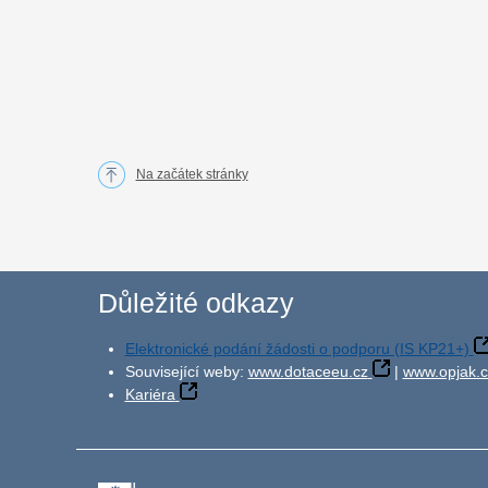
Na začátek stránky
Důležité odkazy
Elektronické podání žádosti o podporu (IS KP21+)
Související weby:
www.dotaceeu.cz
|
www.opjak.c
Kariéra