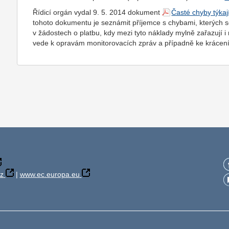
Řídicí orgán vydal 9. 5. 2014 dokument
Časté chyby týka
tohoto dokumentu je seznámit příjemce s chybami, kterých s
v žádostech o platbu, kdy mezi tyto náklady mylně zařazují 
vede k opravám monitorovacích zpráv a případně ke krácení 
z
|
www.ec.europa.eu