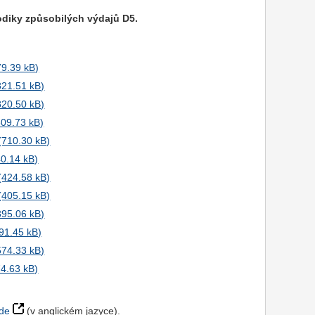
odiky způsobilých výdajů D5.
de
(v anglickém jazyce)
.