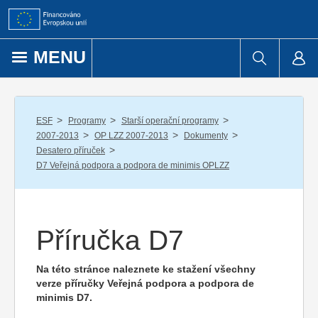
Přejít k obsahu
MENU
/
/
/
ESF
Programy
Starší operační programy
/
/
/
2007-2013
OP LZZ 2007-2013
Dokumenty
/
Desatero příruček
D7 Veřejná podpora a podpora de minimis OPLZZ
Příručka D7
Na této stránce naleznete ke stažení všechny
verze příručky Veřejná podpora a podpora de
minimis D7.