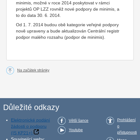
minimis
,
možné v roce 2014 poskytovat v rámci
projekt
ů
OP LZZ
rovněž nové podpory
de minimis
,
a
to do data 30. 6. 2014.
Od 1. 7. 2014 budou obě kategorie veřejné podpory
nově upraveny a bude aktualizován Centrální registr
podpor malého rozsahu (podpor
de minimis
)
.
Na začátek stránky
Důležité odkazy
Elektronické podání
Prohlášení
Větší šance
žádosti o podporu
o
Youtube
(IS KP21+)
přístupnosti
Související weby: