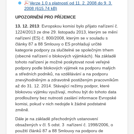
Verze 1.0 s platností od 11. 2. 2008 do 9. 3.
2008
UPOZORNĚNÍ PRO PŘÍJEMCE
13. 12. 2013
: Evropskou komisí bylo přijato nařízení č.
1224/2013 ze dne 29. listopadu 2013, kterým se mění
nařízení (ES) č. 800/2008, kterým se v souladu s
články 87 a 88 Smlouvy o ES prohlašují určité
kategorie podpory za slučitelné se společným trhem
(obecné nařízení o blokových výjimkách). Na základě
tohoto nařízení je možné poskytovat nové veřejné
podpory podle blokových výjimek na podporu malých
a středních podniků, na vzdělávání a na podporu
znevýhodněným a zdravotně postiženým pracovníkům
až do 31. 12. 2014. Stávající režimy podpor, které
blokovou výjimku využívají, mohou být do tohoto data
prodlouženy bez nutnosti zaslání informace Evropské
komisi, pokud v nich nedojde k žádné podstatné
změně.
Dále je na základě přechodných ustanovení
obsažených v čl. 5 odst. 3 nařízení č. 1998/2006, o
použití článků 87 a 88 Smlouvy na podporu
de