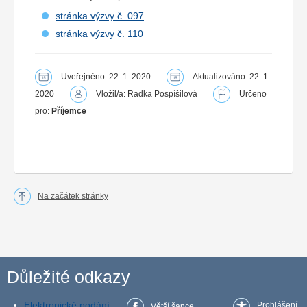
stránka výzvy č. 097
stránka výzvy č. 110
Uveřejněno: 22. 1. 2020
Aktualizováno: 22. 1.
2020
Vložil/a: Radka Pospíšilová
Určeno
pro:
Příjemce
Na začátek stránky
Důležité odkazy
Elektronické podání
Prohlášení
Větší šance