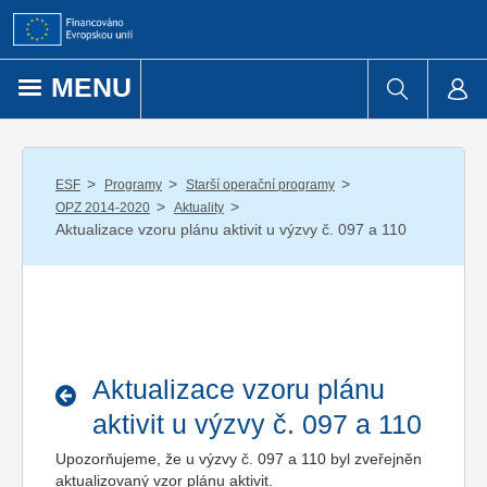
Přejít k obsahu
MENU
/
/
/
ESF
Programy
Starší operační programy
/
/
OPZ 2014-2020
Aktuality
Aktualizace vzoru plánu aktivit u výzvy č. 097 a 110
Aktualizace vzoru plánu
aktivit u výzvy č. 097 a 110
Upozorňujeme, že u výzvy č. 097 a 110 byl zveřejněn
aktualizovaný vzor plánu aktivit.